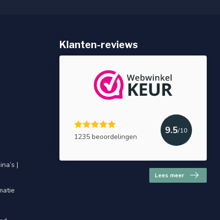
Klanten-reviews
9.5
/10
1235 beoordelingen
na’s |
Lees meer
matie