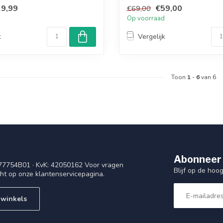
goud en...
9,99
€59,00
€69,00
d
Op voorraad
k
Vergelijk
Toon
1
-
6
van 6
Abonneer 
77754B01 · KvK: 42050162 Voor vragen
Blijf op de ho
cht op onze klantenservicepagina.
 winkels