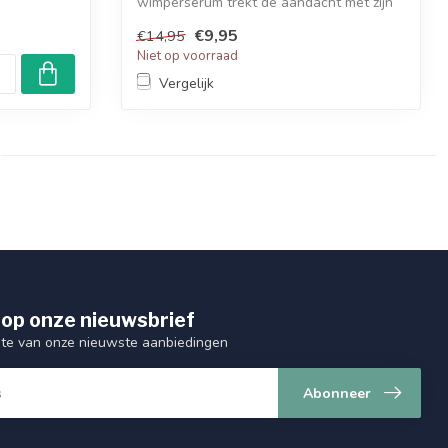
wimperserum trekt de aandacht met zijn
keratine...
€9,95
€14,95
Niet op voorraad
Vergelijk
op onze nieuwsbrief
ogte van onze nieuwste aanbiedingen
Abonneer