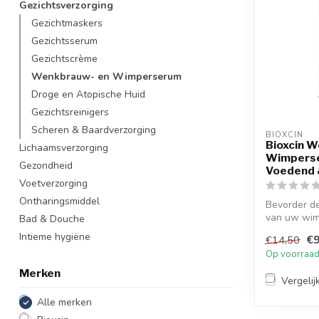
Gezichtsverzorging
Gezichtmaskers
Gezichtsserum
Gezichtscrème
Wenkbrauw- en Wimperserum
Droge en Atopische Huid
Gezichtsreinigers
Scheren & Baardverzorging
BIOXCIN
Bioxcin 
Lichaamsverzorging
Wimperse
Gezondheid
Voedend 
Voetverzorging
Ontharingsmiddel
Bevorder d
van uw wi
Bad & Douche
Bioxcin W...
Intieme hygiëne
€9
€14,50
Op voorraa
Merken
Vergelij
Alle merken