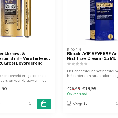
BIOXCIN
Wenkbrauw- &
Bioxcin AGE REVERSE Ant
rum 3 ml – Versterkend,
Night Eye Cream - 15 ML
& Groei Bevorderend
Het ondersteunt het herstel 
e schoonheid en gezondheid
helderdere en stralendere oo
mpers en wenkbrauwen met
Vanaf ...
,50
€19,95
€29,95
d
Op voorraad
k
Vergelijk