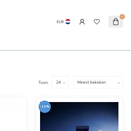
0
EUR
Toon:
-10%