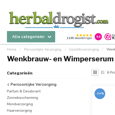
Alle categorieën
9.5
1235
beoordelingen
Home
/
Persoonlijke Verzorging
/
Gezichtsverzorging
/
Wenk
Wenkbrauw- en Wimperserum
6
Pro
Categorieën
Persoonlijke Verzorging
Parfum & Deodorant
-34%
Zonnebescherming
Mondverzorging
Haarverzorging