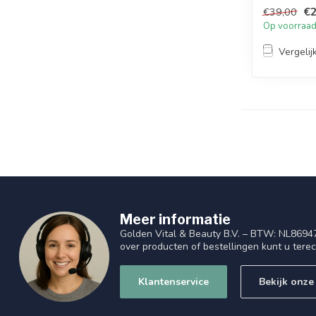
terwij...
€2
€39,00
Op voorraa
Vergelij
Meer informatie
Golden Vital & Beauty B.V. – BTW: NL8694
over producten of bestellingen kunt u tere
Klantenservice
Bekijk onze