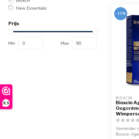
Bioxcin
New Essentials
-23%
Prijs
Min
Max
BIOXCIN
Bioxcin A
9,5
Oogcrème
Wimperse
Verminder r
Bioxcin Ag