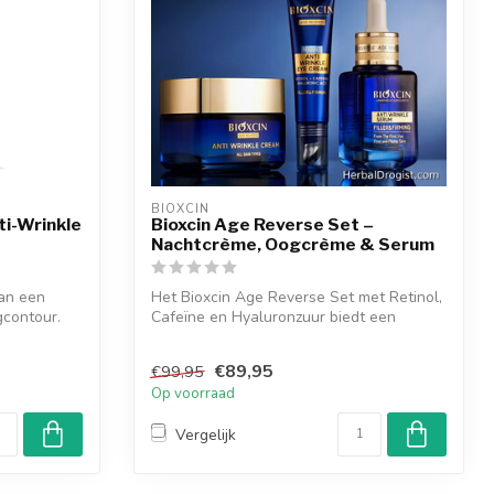
BIOXCIN
i-Wrinkle
Bioxcin Age Reverse Set –
Nachtcrème, Oogcrème & Serum
van een
Het Bioxcin Age Reverse Set met Retinol,
gcontour.
Cafeïne en Hyaluronzuur biedt een
compl...
€89,95
€99,95
Op voorraad
Vergelijk