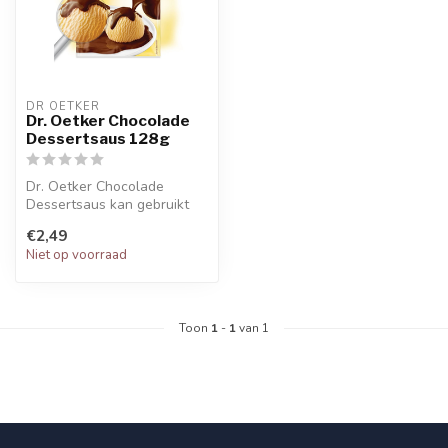
DR OETKER
Dr. Oetker Chocolade
Dessertsaus 128g
Dr. Oetker Chocolade
Dessertsaus kan gebruikt
worden op cake en gebak.
€2,49
Het is de...
Niet op voorraad
Toon
1
-
1
van 1