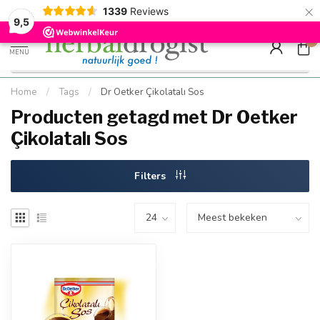
×
g
Kostenloser DE-Versand ab Mindestbestellwert |
Minimum sip
1339
Reviews
9.5
Schnell geliefert
Hızlı teslim
9,5
0
MENU
Home
/
Tags
/
Dr Oetker Çikolatalı Sos
Producten getagd met Dr Oetker
Çikolatalı Sos
Filters