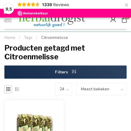
×
g
Kostenloser DE-Versand ab Mindestbestellwert |
Minimum sip
1339
Reviews
9.5
Schnell geliefert
Hızlı teslim
9,5
0
MENU
Home
/
Tags
/
Citroenmelisse
Producten getagd met
Citroenmelisse
Filters