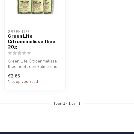
GREEN LIFE
Green Life
Citroenmelisse thee
20g
Green Life Citroenmelisse
thee heeft een kalmerend
en ontspannend effect, kan
€2,65
de...
Niet op voorraad
Toon
1
-
1
van 1