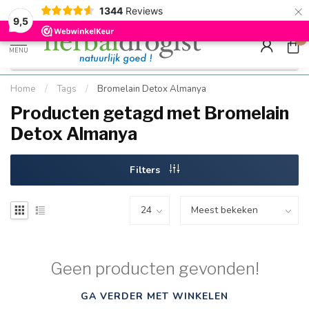
×
g
Kostenloser DE-Versand ab Mindestbestellwert |
Minimum sip
1344
Reviews
9.5
Schnell geliefert
Hızlı teslim
9,5
0
MENU
Home
/
Tags
/
Bromelain Detox Almanya
Producten getagd met Bromelain
Detox Almanya
Filters
Geen producten gevonden!
GA VERDER MET WINKELEN