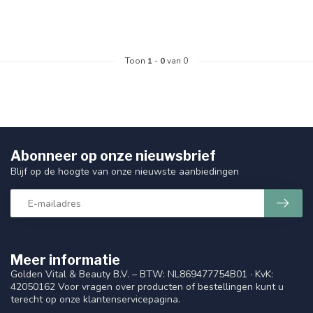
Toon
1
-
0
van 0
Abonneer op onze nieuwsbrief
Blijf op de hoogte van onze nieuwste aanbiedingen
Meer informatie
Golden Vital & Beauty B.V. – BTW: NL869477754B01 · KvK:
42050162 Voor vragen over producten of bestellingen kunt u
terecht op onze klantenservicepagina.