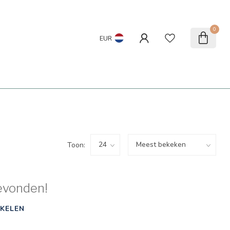
0
EUR
Toon:
evonden!
KELEN