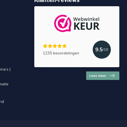
Klanten-reviews
9.5
/10
1235 beoordelingen
na’s |
Lees meer
matie
and