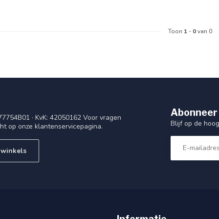
Toon
1
-
0
van 0
Abonneer 
77754B01 · KvK: 42050162 Voor vragen
Blijf op de ho
cht op onze klantenservicepagina.
 winkels