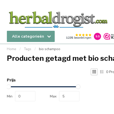
Alle categorieën
9.5
1235
beoordelingen
Home
/
Tags
/
bio schampoo
Producten getagd met bio sc
0
Pro
Prijs
Min
Max