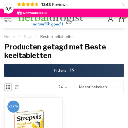
×
g
Kostenloser DE-Versand ab Mindestbestellwert |
Minimum sip
1343
Reviews
9.5
Schnell geliefert
Hızlı teslim
9,5
0
MENU
Home
/
Tags
/
Beste keeltabletten
Producten getagd met Beste
keeltabletten
Filters
-17%