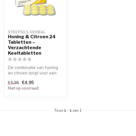
STREPSILS HERBAL
Honing & Citroen 24
Tabletten –
Verzachtende
Keeltabletten
De combinatie van honing
en citroen zorgt voor een
verzachtend en verfrissend
€4,95
€5,95
ef...
Niet op voorraad
Toon
1
-
1
van 1