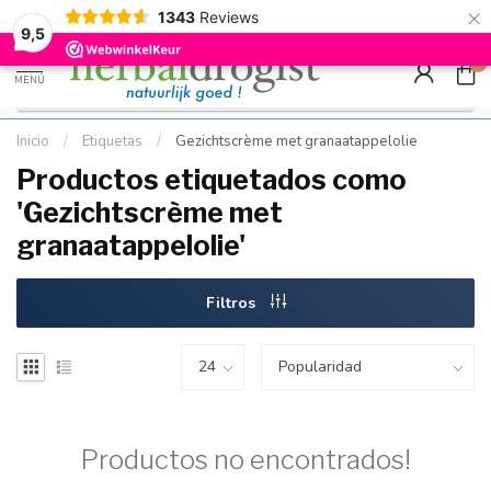
×
g
Kostenloser DE-Versand ab Mindestbestellwert |
Minimum sip
1343
Reviews
9.5
Schnell geliefert
Hızlı teslim
9,5
0
MENÚ
Inicio
/
Etiquetas
/
Gezichtscrème met granaatappelolie
Productos etiquetados como
'Gezichtscrème met
granaatappelolie'
Filtros
Productos no encontrados!