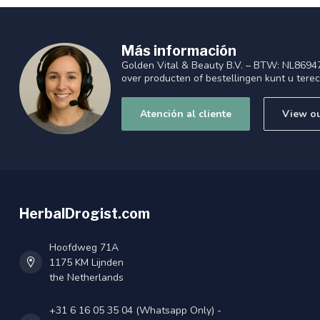
Más información
Golden Vital & Beauty B.V. – BTW: NL8694
over producten of bestellingen kunt u tere
Atención al cliente
View ou
HerbalDrogist.com
Hoofdweg 71A
1175 KM Lijnden
the Netherlands
+31 6 16 05 35 04 (Whatsapp Only) -