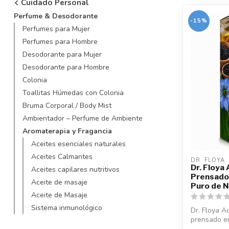
Cuidado Personal
Perfume & Desodorante
-15%
Perfumes para Mujer
Perfumes para Hombre
Desodorante para Mujer
Desodorante para Hombre
Colonia
Toallitas Húmedas con Colonia
Bruma Corporal / Body Mist
Ambientador – Perfume de Ambiente
Aromaterapia y Fragancia
Aceites esenciales naturales
Aceites Calmantes
DR. FLOYA
Dr. Floya
Aceites capilares nutritivos
Prensado 
Aceite de masaje
Puro de N
Aceite de Masaje
Sistema inmunológico
Dr. Floya A
prensado en
partir de ...