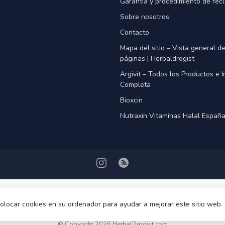
Garantía y procedimiento de rec
Sobre nosotros
Contacto
Mapa del sitio – Vista general d
páginas | Herbaldrogist
Argivit – Todos los Productos e 
Completa
Bioxcin
Nutraxin Vitaminas Halal Españ
olocar cookies en su ordenador para ayudar a mejorar este sitio web.
© Copyright 2026 HerbalDrogist.com