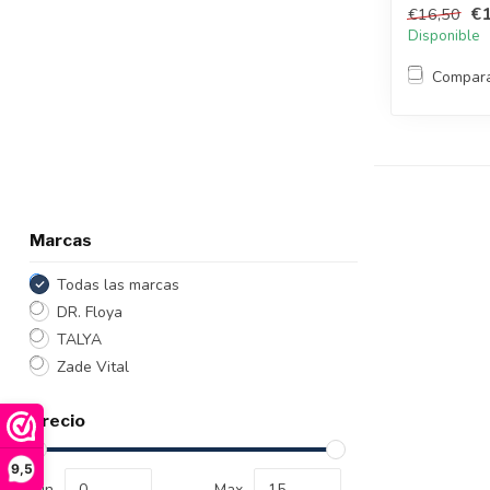
€1
€16,50
Disponible
Compar
Marcas
Todas las marcas
DR. Floya
TALYA
Zade Vital
Precio
9,5
Min
Max