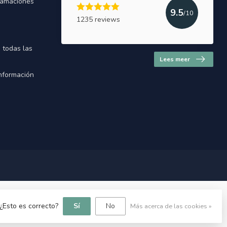
lamaciones
9.5
/10
1235 reviews
e todas las
Lees meer
Información
a
 ¿Esto es correcto?
Sí
No
Más acerca de las cookies »