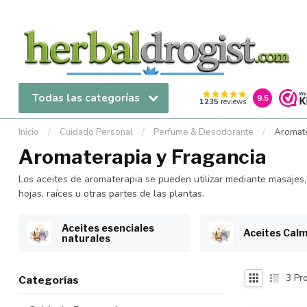
Todas las categorías
9.5
1235
reviews
Inicio
/
Cuidado Personal
/
Perfume & Desodorante
/
Aromate
Aromaterapia y Fragancia
Los aceites de aromaterapia se pueden utilizar mediante masajes,
hojas, raíces u otras partes de las plantas.
Aceites esenciales
Aceites Cal
naturales
3
Pro
Categorías