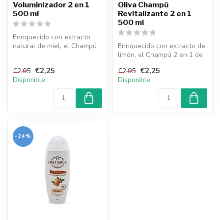
Voluminizador 2 en 1
Oliva Champú
500 ml
Revitalizante 2 en 1
500 ml
Enriquecido con extracto
natural de miel, el Champú
Enriquecido con extracto de
2 en 1 de Hacı Şakir aporta
limón, el Champú 2 en 1 de
...
Hacı Şakir limpia profund...
€2,25
€2,25
€2,95
€2,95
Disponible
Disponible
-24%