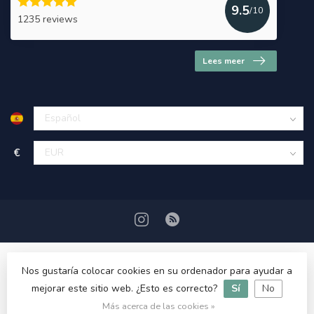
9.5
/10
1235 reviews
Lees meer
€
Nos gustaría colocar cookies en su ordenador para ayudar a
mejorar este sitio web. ¿Esto es correcto?
Sí
No
© Copyright 2026 HerbalDrogist.com
Más acerca de las cookies »