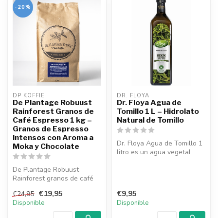
-20%
DP KOFFIE
DR. FLOYA
De Plantage Robuust
Dr. Floya Agua de
Rainforest Granos de
Tomillo 1 L – Hidrolato
Café Espresso 1 kg –
Natural de Tomillo
Granos de Espresso
Intensos con Aroma a
Dr. Floya Agua de Tomillo 1
Moka y Chocolate
litro es un agua vegetal
aromática obtenida del
De Plantage Robuust
tomi...
Rainforest granos de café
espresso 1 kg. Granos
€19,95
€9,95
€24,95
intensos con...
Disponible
Disponible