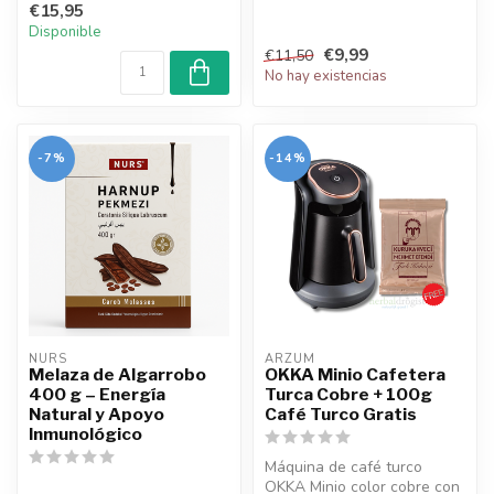
€15,95
...
Disponible
€9,99
€11,50
No hay existencias
-7%
-14%
NURS
ARZUM
Melaza de Algarrobo
OKKA Minio Cafetera
400 g – Energía
Turca Cobre + 100g
Natural y Apoyo
Café Turco Gratis
Inmunológico
Máquina de café turco
OKKA Minio color cobre con