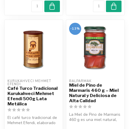
-13%
KURUKAHVECI MEHMET 
BALPARMAK
EFENDI
Miel de Pino de
Café Turco Tradicional
Marmaris 460 g – Miel
Kurukahveci Mehmet
Natural y Deliciosa de
Efendi 500g Lata
Alta Calidad
Metálica
La Miel de Pino de Marmaris
El café turco tradicional de
460 g es una miel natural,
Mehmet Efendi, elaborado
aromática y de alta calid...
con granos 100 % arábica,