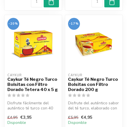
-20%
-17%
CAYKUR
CAYKUR
Caykur Té Negro Turco
Caykur Té Negro Turco
Bolsitas con Filtro
Bolsitas con Filtro
Dorado Tetera 40 x 5 g
Dorado 200 g
Disfrute fácilmente del
Disfrute del auténtico sabor
auténtico té turco con 40
del té turco, elaborado con
bolsitas de tetera de 5
hojas procedentes de lo...
€3,95
€4,95
€4,95
€5,95
gramos...
Disponible
Disponible