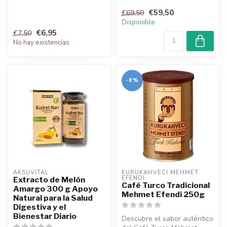
regalo de 100g de café
€59,50
€69,50
Kurukahv...
Disponible
€6,95
€7,50
No hay existencias
-6%
AKSUVITAL
KURUKAHVECI MEHMET 
EFENDI
Extracto de Melón
Café Turco Tradicional
Amargo 300 g Apoyo
Mehmet Efendi 250g
Natural para la Salud
Digestiva y el
Bienestar Diario
Descubre el sabor auténtico