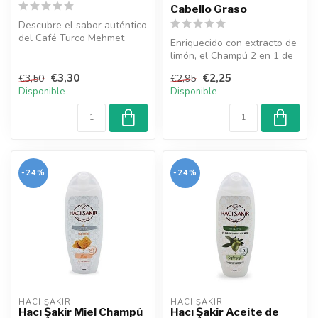
Cabello Graso
Descubre el sabor auténtico
del Café Turco Mehmet
Enriquecido con extracto de
Efendi. Molido fino y tostado
limón, el Champú 2 en 1 de
...
Hacı Şakir limpia profund...
€3,30
€2,25
€3,50
€2,95
Disponible
Disponible
-24%
-24%
HACI ŞAKIR
HACI ŞAKIR
Hacı Şakir Miel Champú
Hacı Şakir Aceite de