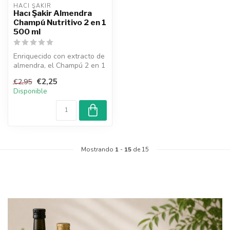
HACI ŞAKIR
Hacı Şakir Almendra
Champú Nutritivo 2 en 1
500 ml
Enriquecido con extracto de
almendra, el Champú 2 en 1
de Hacı Şakir nutre el ca...
€2,25
€2,95
Disponible
Mostrando
1
-
15
de 15