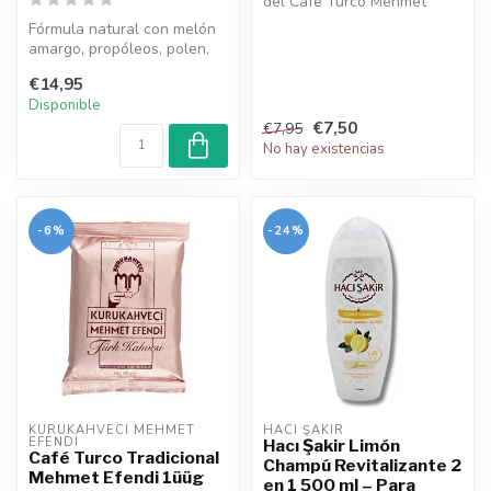
del Café Turco Mehmet
Efendi. Molido fino y tostado
Fórmula natural con melón
...
amargo, propóleos, polen,
hierbas y miel. Apoya la
€14,95
sal...
Disponible
€7,50
€7,95
No hay existencias
-6%
-24%
KURUKAHVECI MEHMET 
HACI ŞAKIR
EFENDI
Hacı Şakir Limón
Café Turco Tradicional
Champú Revitalizante 2
Mehmet Efendi 1üüg
en 1 500 ml – Para