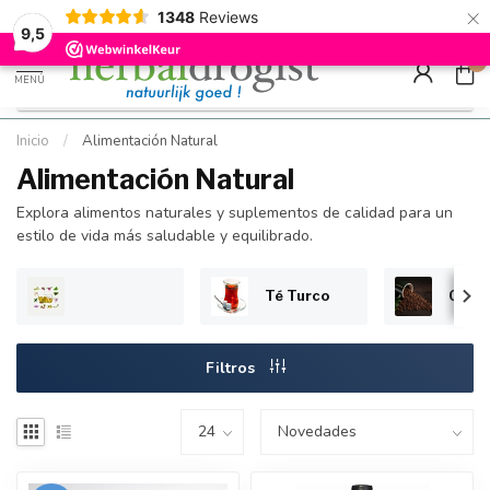
×
g
Kostenloser DE-Versand ab Mindestbestellwert |
Minimum sip
1348
Reviews
9.5
Schnell geliefert
Hızlı teslim
9,5
0
MENÚ
Inicio
/
Alimentación Natural
Alimentación Natural
Explora alimentos naturales y suplementos de calidad para un
estilo de vida más saludable y equilibrado.
Té Turco
Café
Filtros