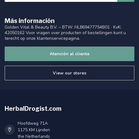
Más información
Golden Vital & Beauty B.V. – BTW: NL869477754B01 · KvK:
42050162 Voor vragen over producten of bestellingen kunt u
terecht op onze klantenservicepagina.
Atención al cliente
View our stores
HerbalDrogist.com
Hoofdweg 71A
1175 KM Lijnden
the Netherlands