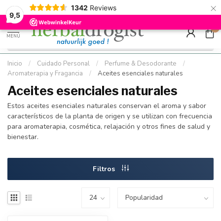
×
g
Kostenloser DE-Versand ab Mindestbestellwert |
Minimum sip
1342
Reviews
9.5
Schnell geliefert
Hızlı teslim
9,5
0
MENÚ
Inicio
/
Cuidado Personal
/
Perfume & Desodorante
/
Aromaterapia y Fragancia
/
Aceites esenciales naturales
Aceites esenciales naturales
Estos aceites esenciales naturales conservan el aroma y sabor
característicos de la planta de origen y se utilizan con frecuencia
para aromaterapia, cosmética, relajación y otros fines de salud y
bienestar.
Filtros