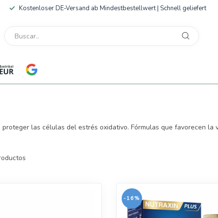
Kostenloser DE-Versand ab Mindestbestellwert | Schnell geliefert
oteger las células del estrés oxidativo. Fórmulas que favorecen la vital
roductos
-16%