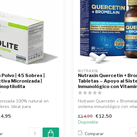
NUTRAXIN  
 Polvo | 45 Sobres |
Nutraxin Quercetin + Bro
ctiva Micronizada |
Tabletas – Apoyo al Sis
inoptilolita
Inmunológico con Vitami
ronizada 100% natural en
Nutraxin Quercetin + Bromela
obres. Ideal para
sistema inmunológico con vita
ión...
ex...
4,95
€12,50
€14,95
Disponible
ar
Comparar