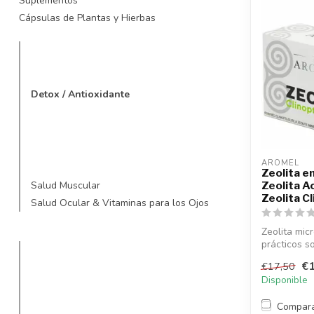
Suplementos
Cápsulas de Plantas y Hierbas
Detox / Antioxidante
AROMEL
Zeolita en
Salud Muscular
Zeolita A
Zeolita Cl
Salud Ocular & Vitaminas para los Ojos
Zeolita mic
prácticos s
desintoxicac
€1
€17,50
Disponible
Compar