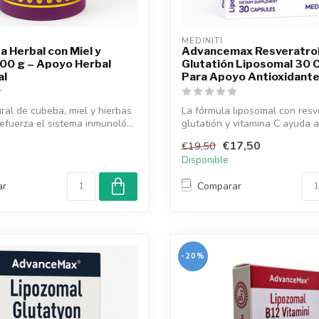
MEDINITI
a Herbal con Miel y
Advancemax Resveratro
00 g – Apoyo Herbal
Glutatión Liposomal 30 
al
Para Apoyo Antioxidant
ral de cubeba, miel y hierbas
La fórmula liposomal con resve
efuerza el sistema inmunoló...
glutatión y vitamina C ayuda 
la...
€17,50
€19,50
Disponible
ar
Comparar
-20%