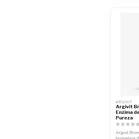
ARGIVIT
Argivit B
Enzima de
Pureza
Argivit Bro
bromelina d