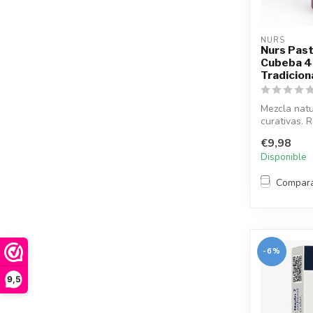
NURS
Nurs Past
Cubeba 4
Tradicion
Mezcla natu
curativas. R
€9,98
Disponible
Compar
-6%
9,5