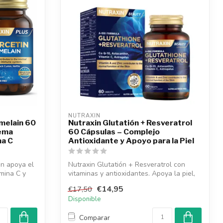
NUTRAXIN  
melain 60
Nutraxin Glutatión + Resveratrol
tema
60 Cápsulas – Complejo
na C
Antioxidante y Apoyo para la Piel
in apoya el
Nutraxin Glutatión + Resveratrol con
mina C y
vitaminas y antioxidantes. Apoya la piel,
e...
€14,95
€17,50
Disponible
Comparar