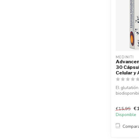
MEDINITI
Advancem
30 Cápsul
Celular y
El glutatión
biodisponib
células de...
€1
€15,95
Disponible
Compar