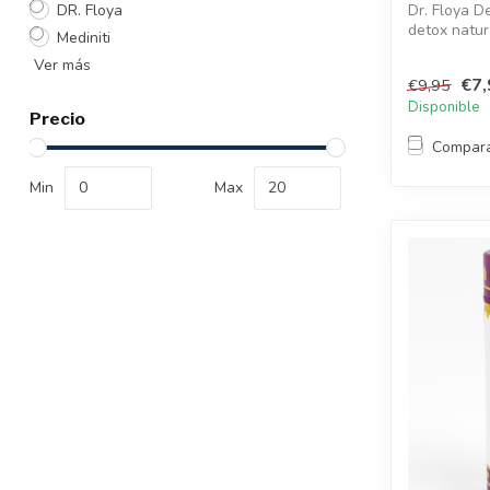
DR. Floya
Dr. Floya D
detox natura
Mediniti
Ver más
€7,
€9,95
Disponible
Precio
Compar
Min
Max