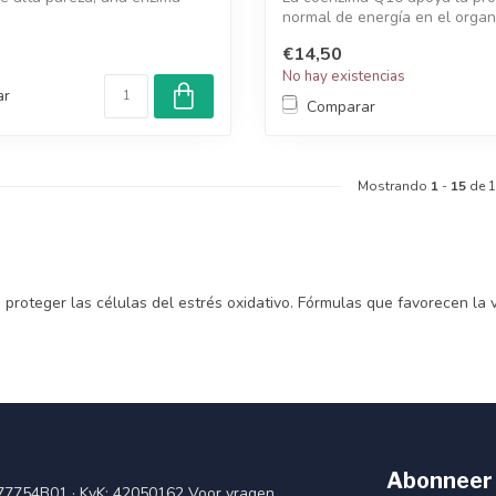
normal de energía en el organ
vitami...
€14,50
No hay existencias
ar
Comparar
Mostrando
1
-
15
de 
oteger las células del estrés oxidativo. Fórmulas que favorecen la vital
Abonneer 
77754B01 · KvK: 42050162 Voor vragen