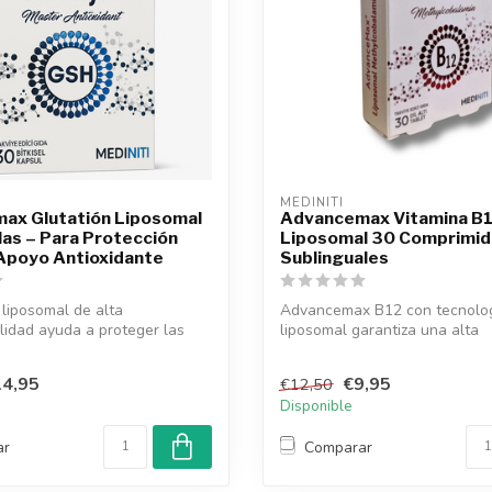
MEDINITI
ax Glutatión Liposomal
Advancemax Vitamina B
as – Para Protección
Liposomal 30 Comprimi
 Apoyo Antioxidante
Sublinguales
 liposomal de alta
Advancemax B12 con tecnolo
ilidad ayuda a proteger las
liposomal garantiza una alta
biodisponibilidad. Ap...
4,95
€9,95
€12,50
Disponible
ar
Comparar