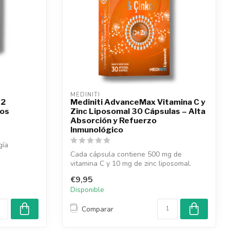
MEDINITI
12
Mediniti AdvanceMax Vitamina C y
dos
Zinc Liposomal 30 Cápsulas – Alta
Absorción y Refuerzo
Inmunológico
gía
Cada cápsula contiene 500 mg de
vitamina C y 10 mg de zinc liposomal.
Refuerza e...
€9,95
Disponible
Comparar