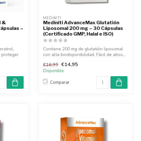
MEDINITI
l &
Mediniti AdvanceMax Glutatión
Cápsulas –
Liposomal 200 mg – 30 Cápsulas
e
(Certificado GMP, Halal e ISO)
ratrol,
Contiene 200 mg de glutatión liposomal
a proteger
con alta biodisponibilidad. Fácil de abso...
€14,95
€16,95
Disponible
Comparar