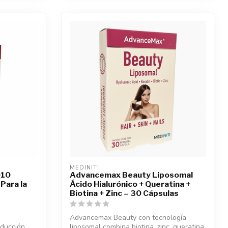
MEDINITI
Q10
Advancemax Beauty Liposomal
Para la
Ácido Hialurónico + Queratina +
Biotina + Zinc – 30 Cápsulas
Advancemax Beauty con tecnología
oducción
liposomal combina biotina, zinc, queratina