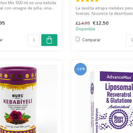
etox Mix 500 ml es una bebida
l con vinagre de piña, vina...
La zeolita atrapa metales pes
toxinas, favorece la desintoxi
natural...
95
€12,50
€14,95
Disponible
ar
Comparar
-10%