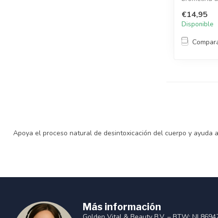
natural d...
€14,95
Disponible
Compar
Apoya el proceso natural de desintoxicación del cuerpo y ayuda a pr
Más información
Golden Vital & Beauty B.V. – BTW: NL8694