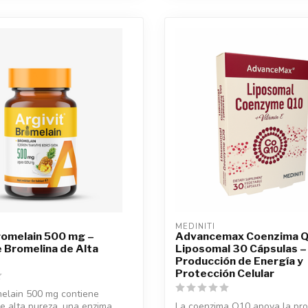
MEDINITI
romelain 500 mg –
Advancemax Coenzima 
 Bromelina de Alta
Liposomal 30 Cápsulas – 
Producción de Energía y
Protección Celular
melain 500 mg contiene
e alta pureza, una enzima
La coenzima Q10 apoya la pr