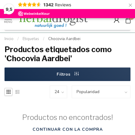
×
g
Kostenloser DE-Versand ab Mindestbestellwert |
Minimum sip
1342
Reviews
9.5
Schnell geliefert
Hızlı teslim
9,5
0
MENÚ
Inicio
/
Etiquetas
/
Chocovia Aardbei
Productos etiquetados como
'Chocovia Aardbei'
Filtros
Productos no encontrados!
CONTINUAR CON LA COMPRA