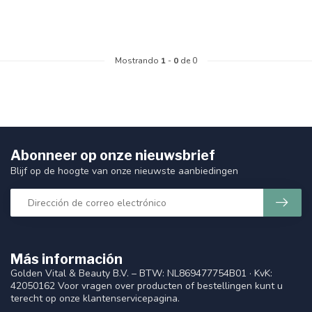
Mostrando
1
-
0
de 0
Abonneer op onze nieuwsbrief
Blijf op de hoogte van onze nieuwste aanbiedingen
Más información
Golden Vital & Beauty B.V. – BTW: NL869477754B01 · KvK:
42050162 Voor vragen over producten of bestellingen kunt u
terecht op onze klantenservicepagina.