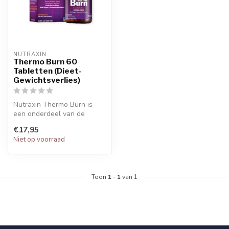
NUTRAXIN  
Thermo Burn 60
Tabletten (Dieet-
Gewichtsverlies)
Nutraxin Thermo Burn is
een onderdeel van de
QuickSlim serie, versterkt
€17,95
met chro...
Niet op voorraad
Toon
1
-
1
van 1