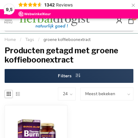
×
g
Kostenloser DE-Versand ab Mindestbestellwert |
Minimum sip
1342
Reviews
9.5
Schnell geliefert
Hızlı teslim
9,5
0
MENU
Home
/
Tags
/
groene koffieboonextract
Producten getagd met groene
koffieboonextract
Filters