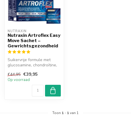
NUTRAXIN  
Nutraxin Artroflex Easy
Move Sachet –
Gewrichtsgezondheid
Suikervrije formule met
glucosamine, chondroïtine,
MSM, type 1-2-3 collageen,
€39,95
€44,95
hy...
Op voorraad
Toon
1
-
1
van 1