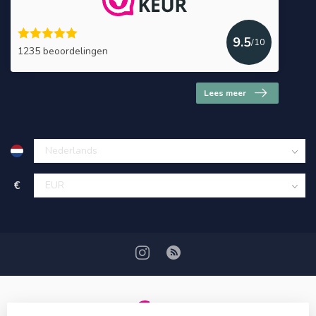
9.5
/10
1235 beoordelingen
Lees meer
€