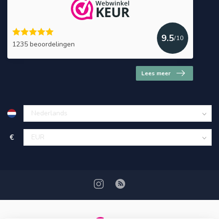
9.5
/10
1235 beoordelingen
Lees meer
€