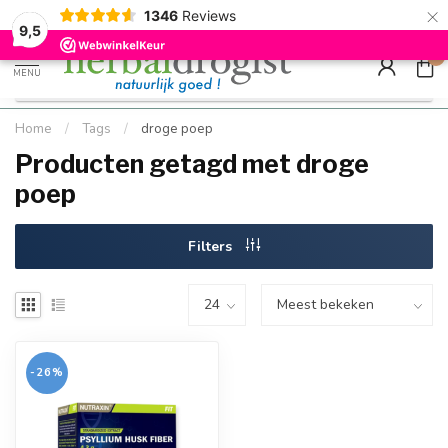
×
g
Kostenloser DE-Versand ab Mindestbestellwert |
Minimum sip
1346
Reviews
9.5
Schnell geliefert
Hızlı teslim
9,5
0
MENU
Home
/
Tags
/
droge poep
Producten getagd met droge
poep
Filters
-26%