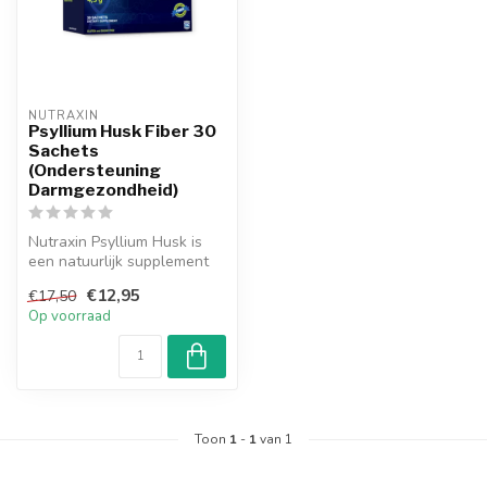
NUTRAXIN  
Psyllium Husk Fiber 30
Sachets
(Ondersteuning
Darmgezondheid)
Nutraxin Psyllium Husk is
een natuurlijk supplement
dat psylliumvezels bevat,
€12,95
€17,50
oo...
Op voorraad
Toon
1
-
1
van 1