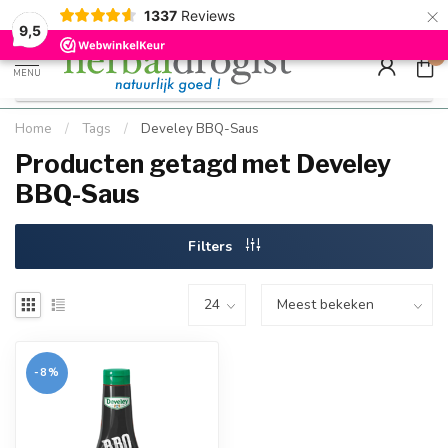
×
g
Kostenloser DE-Versand ab Mindestbestellwert |
Minimum sip
1337
Reviews
9.5
Schnell geliefert
Hızlı teslim
9,5
0
MENU
Home
/
Tags
/
Develey BBQ-Saus
Producten getagd met Develey
BBQ-Saus
Filters
-8%