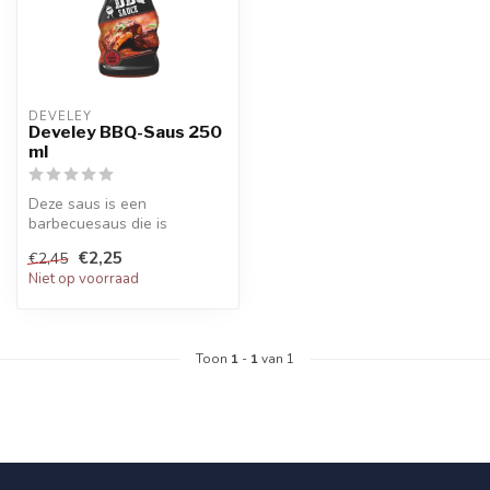
DEVELEY
Develey BBQ-Saus 250
ml
Deze saus is een
barbecuesaus die is
ontworpen voor gebruik bij
€2,25
€2,45
voedsel zoals ge...
Niet op voorraad
Toon
1
-
1
van 1