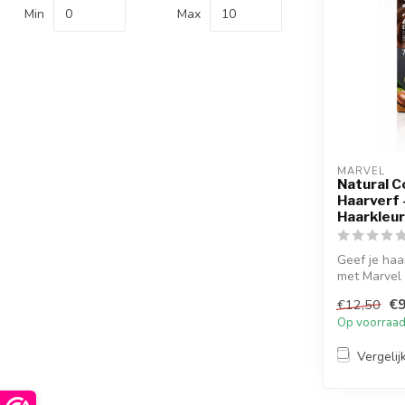
Min
Max
MARVEL  
Natural C
Haarverf
Haarkleur
Geef je haa
met Marvel 
Pe...
€9
€12,50
Op voorraa
Vergelij