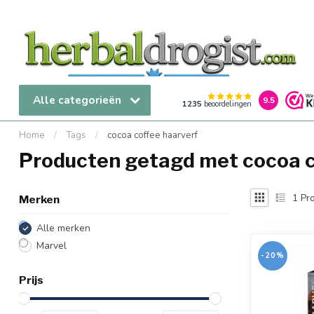
Alle categorieën
9.5
1235
beoordelingen
Home
/
Tags
/
cocoa coffee haarverf
Producten getagd met cocoa c
1
Pro
Merken
Alle merken
Marvel
-20%
Prijs