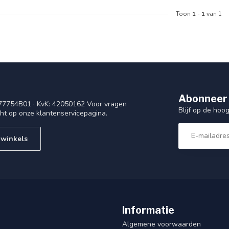
Toon
1
-
1
van 1
Abonneer 
77754B01 · KvK: 42050162 Voor vragen
Blijf op de ho
cht op onze klantenservicepagina.
 winkels
Informatie
Algemene voorwaarden