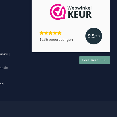
9.5
/10
1235 beoordelingen
na’s |
Lees meer
matie
and