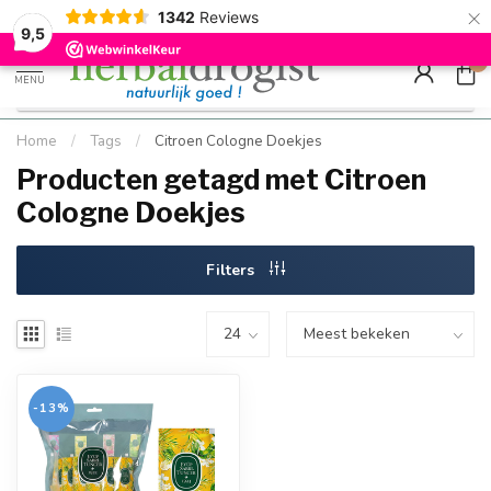
×
g
Kostenloser DE-Versand ab Mindestbestellwert |
Minimum sip
1342
Reviews
9.5
Schnell geliefert
Hızlı teslim
9,5
0
MENU
Home
/
Tags
/
Citroen Cologne Doekjes
Producten getagd met Citroen
Cologne Doekjes
Filters
-13%