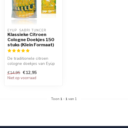
EYUP  SABRI TUNCER
Klassieke Citroen
Cologne Doekjes 150
stuks (Klein Formaat)
De traditionele citroen
cologne doekjes van Eyüp
Sabri Tuncer zijn al
€12,95
€14,95
jarenlang ...
Niet op voorraad
Toon
1
-
1
van 1