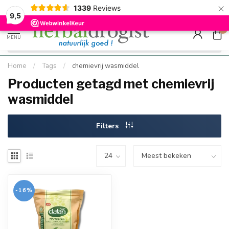
×
g
Kostenloser DE-Versand ab Mindestbestellwert |
Minimum sip
1339
Reviews
9.5
Schnell geliefert
Hızlı teslim
9,5
0
MENU
Home
/
Tags
/
chemievrij wasmiddel
Producten getagd met chemievrij
wasmiddel
Filters
-16%