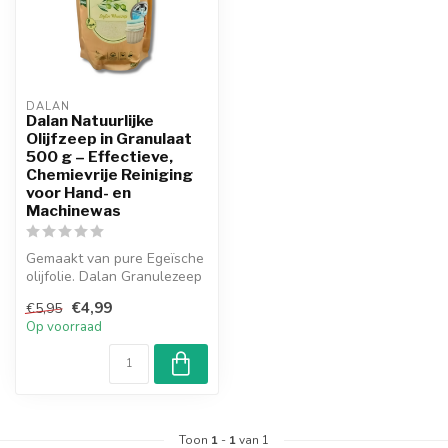
DALAN
Dalan Natuurlijke
Olijfzeep in Granulaat
500 g – Effectieve,
Chemievrije Reiniging
voor Hand- en
Machinewas
Gemaakt van pure Egeïsche
olijfolie. Dalan Granulezeep
reinigt grondig bij hand-...
€4,99
€5,95
Op voorraad
Toon
1
-
1
van 1