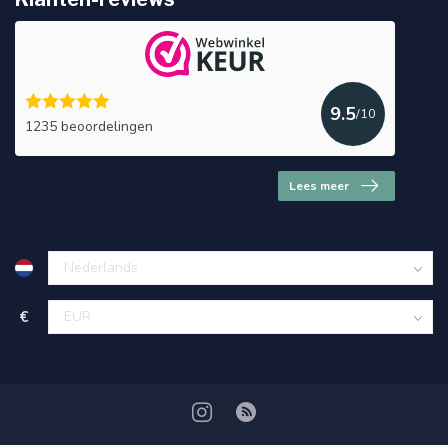
9.5
/10
1235 beoordelingen
Lees meer
€