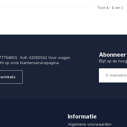
Toon
1
-
1
van 1
Abonneer 
77754B01 · KvK: 42050162 Voor vragen
Blijf op de ho
cht op onze klantenservicepagina.
 winkels
Informatie
Algemene voorwaarden