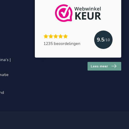
9.5
/10
1235 beoordelingen
na’s |
Lees meer
matie
and