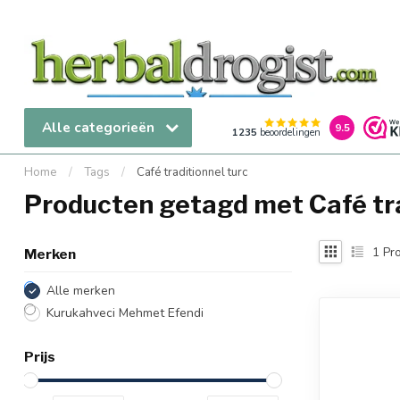
Alle categorieën
9.5
1235
beoordelingen
Home
/
Tags
/
Café traditionnel turc
Producten getagd met Café tra
1
Pro
Merken
Alle merken
Kurukahveci Mehmet Efendi
Prijs