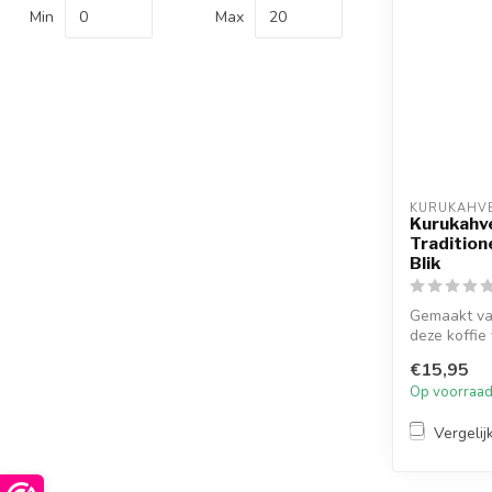
Min
Max
KURUKAHVE
Kurukahv
Tradition
Blik
Gemaakt van
deze koffie
het...
€15,95
Op voorraa
Vergelij