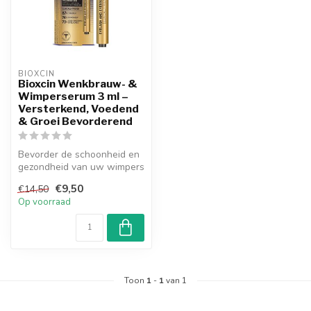
BIOXCIN
Bioxcin Wenkbrauw- &
Wimperserum 3 ml –
Versterkend, Voedend
& Groei Bevorderend
Bevorder de schoonheid en
gezondheid van uw wimpers
en wenkbrauwen met
€9,50
€14,50
Bioxcin W...
Op voorraad
Toon
1
-
1
van 1