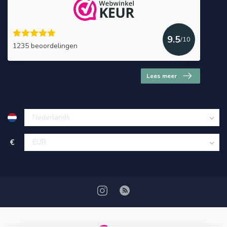
9.5
/10
1235 beoordelingen
Lees meer
€