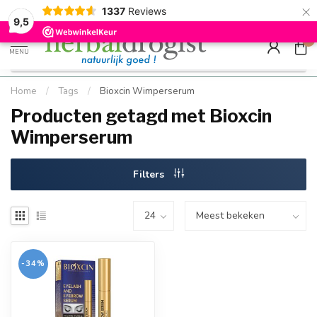
×
g
Kostenloser DE-Versand ab Mindestbestellwert |
Minimum sip
1337
Reviews
9.5
Schnell geliefert
Hızlı teslim
9,5
0
MENU
Home
/
Tags
/
Bioxcin Wimperserum
Producten getagd met Bioxcin
Wimperserum
Filters
-34%