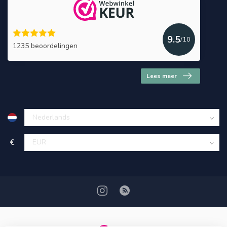
9.5
/10
1235 beoordelingen
Lees meer
€