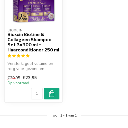
BIOXCIN
Bioxcin Biotine &
Collageen Shampoo
Set 3x300 ml +
Haarconditioner 250 ml
Versterk, geef volume en
zorg voor gezond en
glanzend haar met Bioxcin
€23,95
€29,95
Biotin & ...
Op voorraad
Toon
1
-
1
van 1