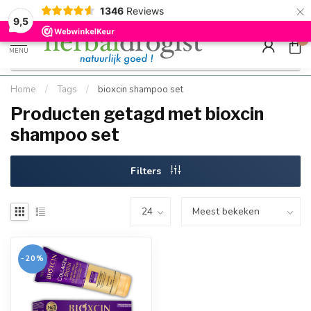
×
g
Kostenloser DE-Versand ab Mindestbestellwert |
Minimum sip
1346
Reviews
9.5
Schnell geliefert
Hızlı teslim
9,5
0
MENU
Home
/
Tags
/
bioxcin shampoo set
Producten getagd met bioxcin
shampoo set
Filters
-20%