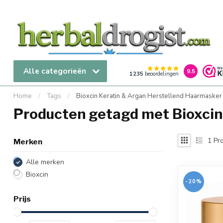
Alle categorieën
9.5
1235
beoordelingen
Home
/
Tags
/
Bioxcin Keratin & Argan Herstellend Haarmasker
Producten getagd met Bioxcin
1
Pro
Merken
Alle merken
Bioxcin
-20%
Prijs