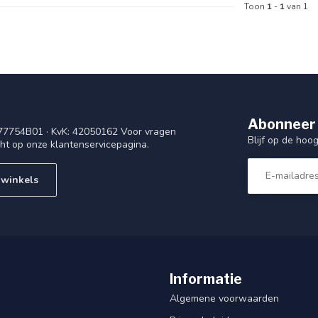
Toon
1
-
1
van 1
Abonneer 
77754B01 · KvK: 42050162 Voor vragen
Blijf op de ho
cht op onze klantenservicepagina.
 winkels
Informatie
Algemene voorwaarden