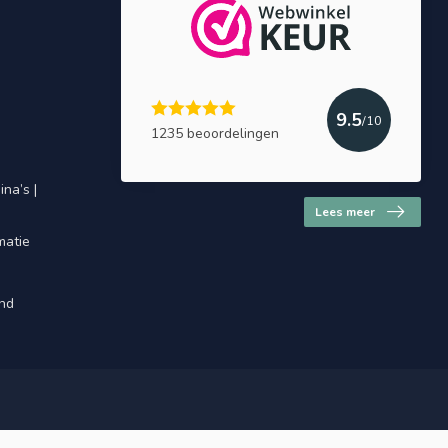
9.5
/10
1235 beoordelingen
na’s |
Lees meer
matie
and