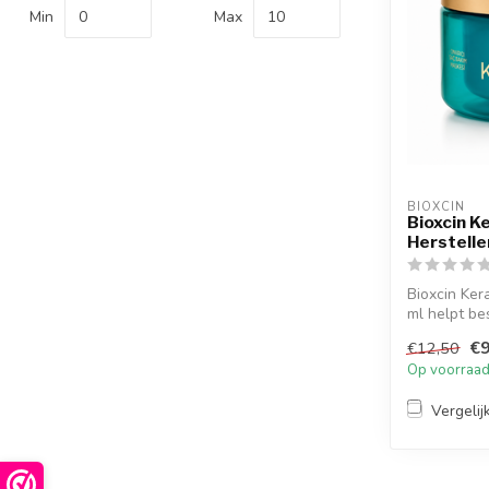
Min
Max
BIOXCIN
Bioxcin K
Herstell
Bioxcin Ke
ml helpt be
hers...
€9
€12,50
Op voorraa
Vergelij