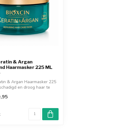
eratin & Argan
end Haarmasker 225 ML
ratin & Argan Haarmasker 225
schadigd en droog haar te
,95
d
k