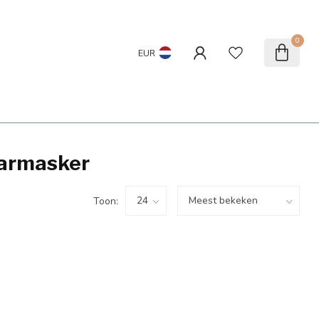
0
EUR
aarmasker
Toon: