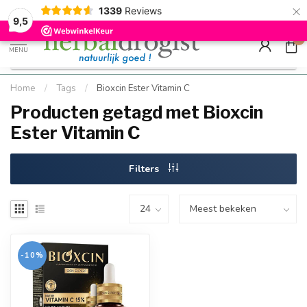
×
g
Kostenloser DE-Versand ab Mindestbestellwert |
Minimum sip
1339
Reviews
9.5
Schnell geliefert
Hızlı teslim
9,5
0
MENU
Home
/
Tags
/
Bioxcin Ester Vitamin C
Producten getagd met Bioxcin
Ester Vitamin C
Filters
-10%