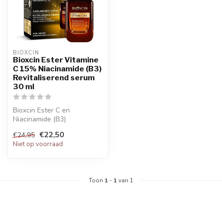
BIOXCIN
Bioxcin Ester Vitamine
C 15% Niacinamide (B3)
Revitaliserend serum
30 ml
Bioxcin Ester C en
Niacinamide (B3)
bevattende verfrissend en
€22,50
€24,95
vernieuwend serum ...
Niet op voorraad
Toon
1
-
1
van 1