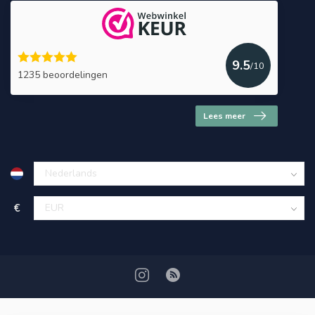
9.5
/10
1235 beoordelingen
Lees meer
€