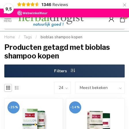
×
g
Kostenloser DE-Versand ab Mindestbestellwert |
Minimum sip
1346
Reviews
9.5
Schnell geliefert
Hızlı teslim
9,5
0
MENU
Home
/
Tags
/
bioblas shampoo kopen
Producten getagd met bioblas
shampoo kopen
Filters
-25%
-14%