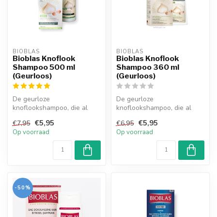
BIOBLAS
BIOBLAS
Bioblas Knoflook
Bioblas Knoflook
Shampoo 500 ml
Shampoo 360 ml
(Geurloos)
(Geurloos)
De geurloze
De geurloze
knoflookshampoo, die al
knoflookshampoo, die al
vele jaren is ontwikkeld, is
vele jaren is ontwikkeld, is
€5,95
€5,95
€7,95
€6,95
aangeboden als ...
aangeboden als ...
Op voorraad
Op voorraad
-50%