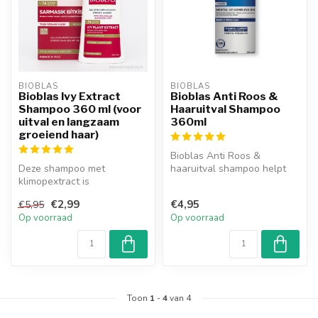
BIOBLAS
BIOBLAS
Bioblas Ivy Extract
Bioblas Anti Roos &
Shampoo 360 ml (voor
Haaruitval Shampoo
uitval en langzaam
360ml
groeiend haar)
Bioblas Anti Roos &
Deze shampoo met
haaruitval shampoo helpt
klimopextract is
terugkerende roos te
geformuleerd om het haar
voorkomen met ...
€2,99
€4,95
€5,95
te versterken en het ...
Op voorraad
Op voorraad
Toon
1
-
4
van 4