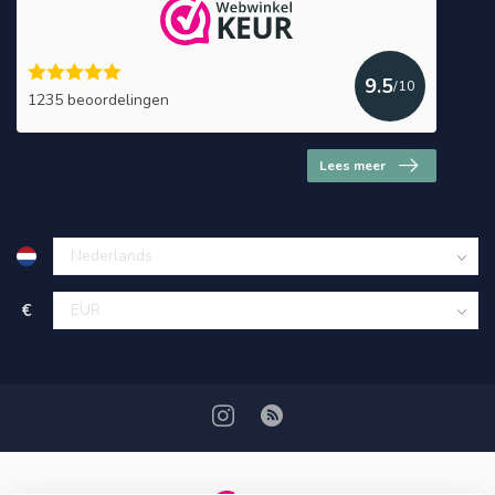
9.5
/10
1235 beoordelingen
Lees meer
€