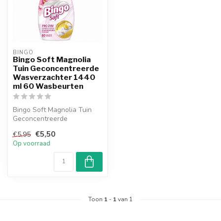
BINGO
Bingo Soft Magnolia
Tuin Geconcentreerde
Wasverzachter 1440
ml 60 Wasbeurten
Bingo Soft Magnolia Tuin
Geconcentreerde
Wasverzachter 1440 ml
€5,50
€5,95
biedt een elegant...
Op voorraad
Toon
1
-
1
van 1