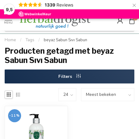
×
g
Kostenloser DE-Versand ab Mindestbestellwert |
Minimum sip
1339
Reviews
9.5
Schnell geliefert
Hızlı teslim
9,5
0
MENU
Home
/
Tags
/
beyaz Sabun Sıvı Sabun
Producten getagd met beyaz
Sabun Sıvı Sabun
Filters
-11%