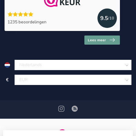
9.5
/10
1235 beoordelingen
Lees meer
€