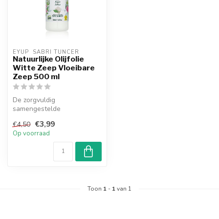
EYUP  SABRI TUNCER
Natuurlijke Olijfolie
Witte Zeep Vloeibare
Zeep 500 ml
De zorgvuldig
samengestelde
olijfolieformule is verrijkt
€3,99
€4,50
met de unieke en frisse...
Op voorraad
Toon
1
-
1
van 1