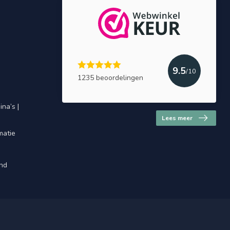
9.5
/10
1235 beoordelingen
na’s |
Lees meer
matie
and