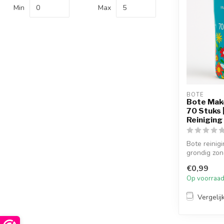
Min
Max
BOTE
Bote Mak
70 Stuks 
Reiniging
Bote reinig
grondig zond
€0,99
Op voorraa
Vergelij