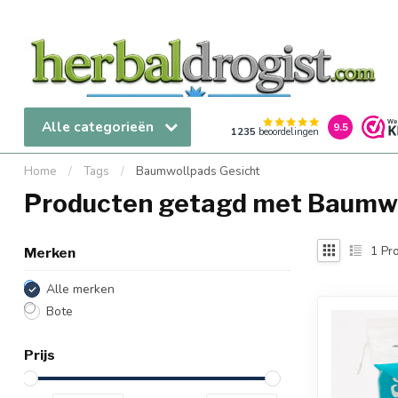
Alle categorieën
9.5
1235
beoordelingen
Home
/
Tags
/
Baumwollpads Gesicht
Producten getagd met Baumwo
1
Pro
Merken
Alle merken
Bote
Prijs