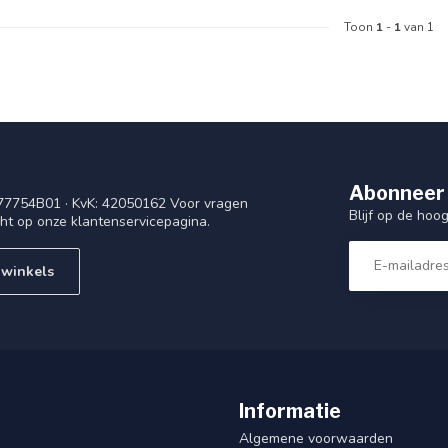
Toon
1
-
1
van 1
Abonneer 
77754B01 · KvK: 42050162 Voor vragen
Blijf op de ho
cht op onze klantenservicepagina.
 winkels
Informatie
Algemene voorwaarden