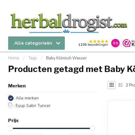
Alle categorieën
9.5
1235
beoordelingen
Home
/
Tags
/
Baby Kölnisch Wasser
Producten getagd met Baby K
2
Pro
Merken
Alle merken
Eyup Sabri Tuncer
Prijs