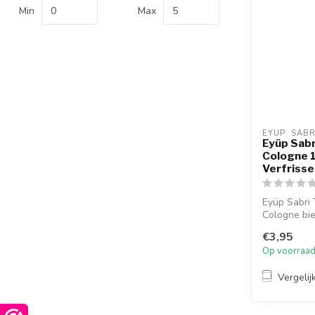
Min
Max
EYUP  SAB
Eyüp Sabr
Cologne 1
Verfriss
Eyüp Sabri 
Cologne bied
€3,95
Op voorraa
Vergelij