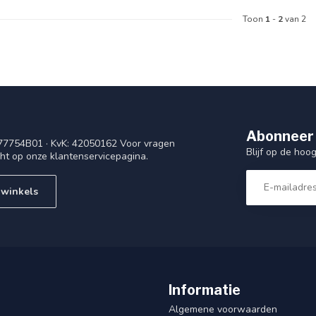
Toon
1
-
2
van 2
Abonneer 
77754B01 · KvK: 42050162 Voor vragen
Blijf op de ho
cht op onze klantenservicepagina.
 winkels
Informatie
Algemene voorwaarden