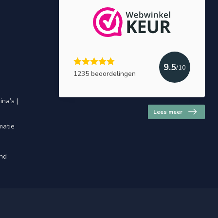
9.5
/10
1235 beoordelingen
na’s |
Lees meer
matie
and