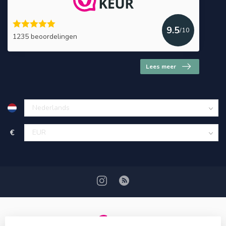
9.5
/10
1235 beoordelingen
Lees meer
€