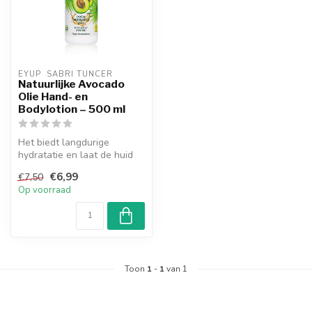
EYUP  SABRI TUNCER
Natuurlijke Avocado
Olie Hand- en
Bodylotion – 500 ml
Het biedt langdurige
hydratatie en laat de huid
zacht en glad aanvoelen.
€6,99
€7,50
Geschik...
Op voorraad
Toon
1
-
1
van 1