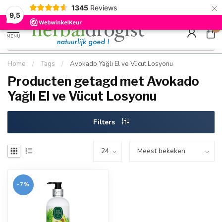
×
g
Kostenloser DE-Versand ab Mindestbestellwert |
Minimum sip
1345
Reviews
9.5
Schnell geliefert
Hızlı teslim
9,5
0
MENU
Home
/
Tags
/
Avokado Yağlı El ve Vücut Losyonu
Producten getagd met Avokado
Yağlı El ve Vücut Losyonu
Filters
-7%