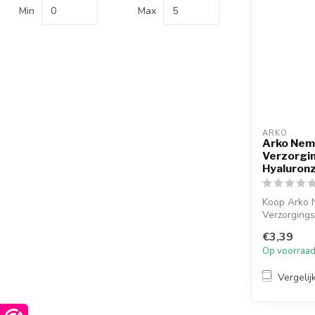
Min
Max
ARKO
Arko Nem
Verzorgi
Hyaluronz
Koop Arko 
Verzorging
ml. Hydratee
€3,39
Op voorraa
Vergelij