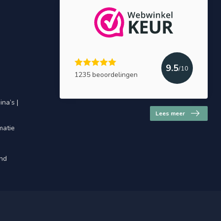
9.5
/10
1235 beoordelingen
na’s |
Lees meer
matie
and