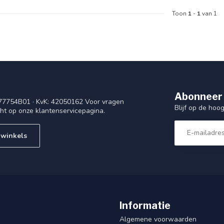
Toon
1
-
1
van 1
Abonneer 
77754B01 · KvK: 42050162 Voor vragen
Blijf op de ho
cht op onze klantenservicepagina.
 winkels
Informatie
Algemene voorwaarden