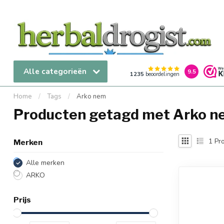
Alle categorieën
9.5
1235
beoordelingen
Home
/
Tags
/
Arko nem
Producten getagd met Arko n
1
Pro
Merken
Alle merken
ARKO
Prijs