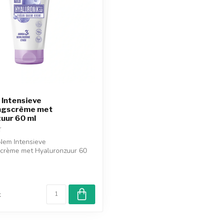
 Intensieve
ngscrème met
uur 60 ml
Nem Intensieve
scrème met Hyaluronzuur 60
rt de ...
d
k