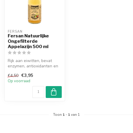
FERSAN
Fersan Natuurlijke
Ongefilterde
Appelazijn 500 ml
Rijk aan eiwitten, bevat
enzymen, antioxidanten en
nuttige bacteriën. De
€3,95
€4,50
appelaz...
Op voorraad
Toon
1
-
1
van 1