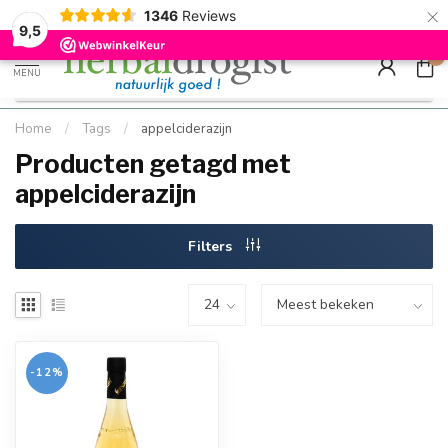
×
g
Kostenloser DE-Versand ab Mindestbestellwert |
Minimum sip
1346
Reviews
9.5
Schnell geliefert
Hızlı teslim
9,5
0
MENU
Home
/
Tags
/
appelciderazijn
Producten getagd met
appelciderazijn
Filters
-12%