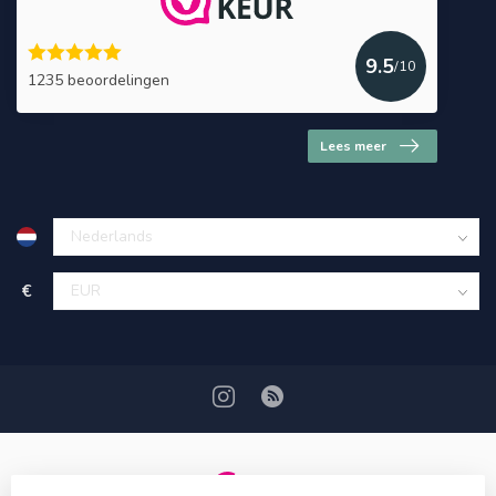
9.5
/10
1235 beoordelingen
Lees meer
€