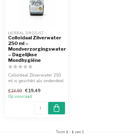
HERBAL DROGIST
Colloïdaal Zilverwater
250 ml –
Mondverzorgingswater
– Dagelijkse
Mondhygiëne
Colloïdaal Zilverwater 250
ml is geschikt als onderdeel
van de dagelijkse mondve...
€19,49
€24,50
Op voorraad
Toon
1
-
1
van 1