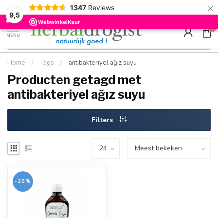
×
g
Kostenloser DE-Versand ab Mindestbestellwert |
Minimum sip
1347
Reviews
9.5
Schnell geliefert
Hızlı teslim
9,5
0
MENU
Home
/
Tags
/
antibakteriyel ağız suyu
Producten getagd met
antibakteriyel ağız suyu
Filters
-20%