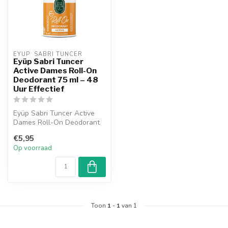
EYUP  SABRI TUNCER
Eyüp Sabri Tuncer
Active Dames Roll-On
Deodorant 75 ml – 48
Uur Effectief
Eyüp Sabri Tuncer Active
Dames Roll-On Deodorant
75 ml biedt tot 48 uur
€5,95
bescherm...
Op voorraad
Toon
1
-
1
van 1