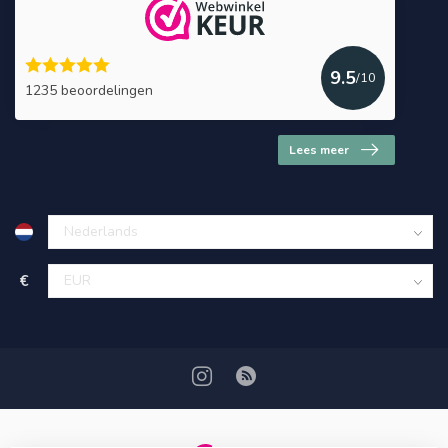
9.5
/10
1235 beoordelingen
Lees meer
€