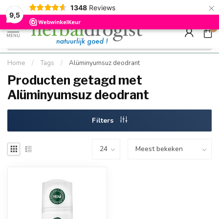
×
g
Kostenloser DE-Versand ab Mindestbestellwert |
Minimum sip
1348
Reviews
9.5
Schnell geliefert
Hızlı teslim
9,5
0
MENU
Home
/
Tags
/
Alüminyumsuz deodrant
Producten getagd met
Alüminyumsuz deodrant
Filters