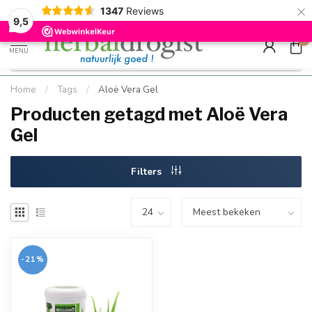
×
g
Kostenloser DE-Versand ab Mindestbestellwert |
Minimum sip
1347
Reviews
9.5
Schnell geliefert
Hızlı teslim
9,5
0
MENU
Home
/
Tags
/
Aloë Vera Gel
Producten getagd met Aloë Vera
Gel
Filters
-21%