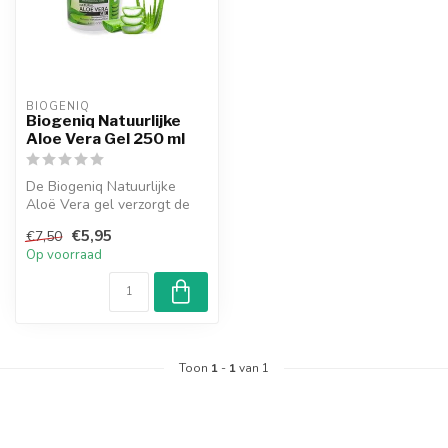
BIOGENIQ
Biogeniq Natuurlijke
Aloe Vera Gel 250 ml
De Biogeniq Natuurlijke
Aloë Vera gel verzorgt de
huid perfect met aloë vera,
€5,95
€7,50
de...
Op voorraad
Toon
1
-
1
van 1