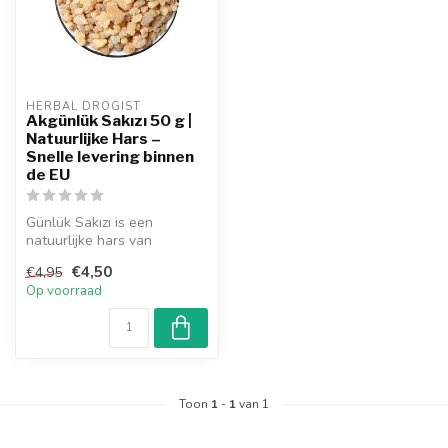
HERBAL DROGIST
Akgünlük Sakızı 50 g |
Natuurlijke Hars –
Snelle levering binnen
de EU
Günlük Sakızı is een
natuurlijke hars van
Liquidambar orientalis.
€4,50
€4,95
Traditioneel g...
Op voorraad
Toon
1
-
1
van 1