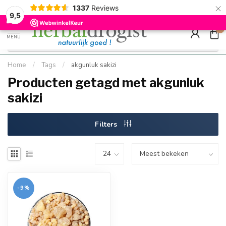
×
g
Kostenloser DE-Versand ab Mindestbestellwert |
Minimum sip
1337
Reviews
9.5
Schnell geliefert
Hızlı teslim
9,5
0
MENU
Home
/
Tags
/
akgunluk sakizi
Producten getagd met akgunluk
sakizi
Filters
-9%