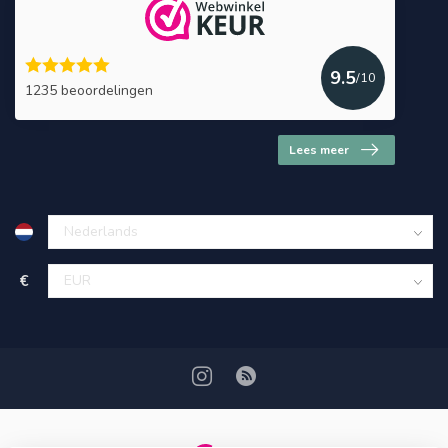
9.5
/10
1235 beoordelingen
Lees meer
€