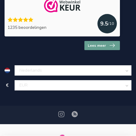
9.5
/10
1235 beoordelingen
Lees meer
€