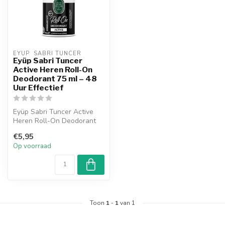
EYUP  SABRI TUNCER
Eyüp Sabri Tuncer
Active Heren Roll-On
Deodorant 75 ml – 48
Uur Effectief
Eyüp Sabri Tuncer Active
Heren Roll-On Deodorant
75 ml voorkomt
€5,95
onaangename geur...
Op voorraad
Toon
1
-
1
van 1