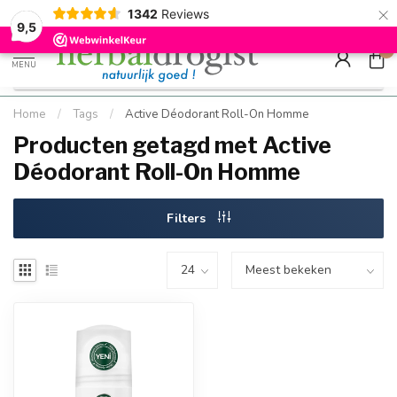
×
g
Kostenloser DE-Versand ab Mindestbestellwert |
Minimum sip
1342
Reviews
9.5
Schnell geliefert
Hızlı teslim
9,5
0
MENU
Home
/
Tags
/
Active Déodorant Roll-On Homme
Producten getagd met Active
Déodorant Roll-On Homme
Filters