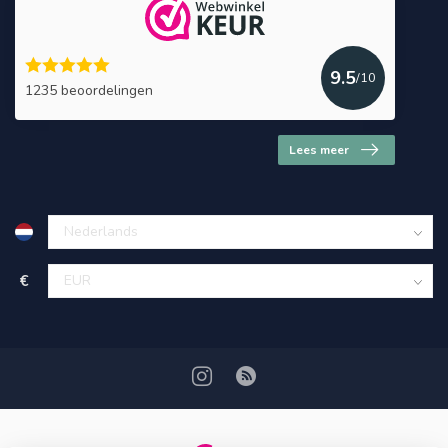
9.5
/10
1235 beoordelingen
Lees meer
€