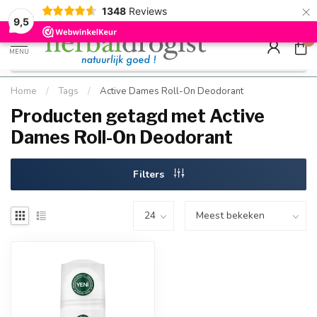
×
g
Kostenloser DE-Versand ab Mindestbestellwert |
Minimum sip
1348
Reviews
9.5
Schnell geliefert
Hızlı teslim
9,5
0
MENU
Home
/
Tags
/
Active Dames Roll-On Deodorant
Producten getagd met Active
Dames Roll-On Deodorant
Filters