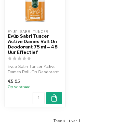
EYUP  SABRI TUNCER
Eyüp Sabri Tuncer
Active Dames Roll-On
Deodorant 75 ml – 48
Uur Effectief
Eyüp Sabri Tuncer Active
Dames Roll-On Deodorant
75 ml biedt tot 48 uur
€5,95
bescherm...
Op voorraad
Toon
1
-
1
van 1