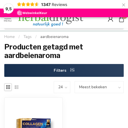
×
g
Kostenloser DE-Versand ab Mindestbestellwert |
Minimum sip
1347
Reviews
9.5
Schnell geliefert
Hızlı teslim
9,5
0
MENU
Home
/
Tags
/
aardbeienaroma
Producten getagd met
aardbeienaroma
Filters