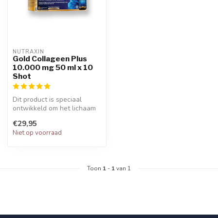
NUTRAXIN  
Gold Collageen Plus
10.000 mg 50 ml x 10
Shot
Dit product is speciaal
ontwikkeld om het lichaam
van essentiële
€29,95
voedingsstoffen...
Niet op voorraad
Toon
1
-
1
van 1