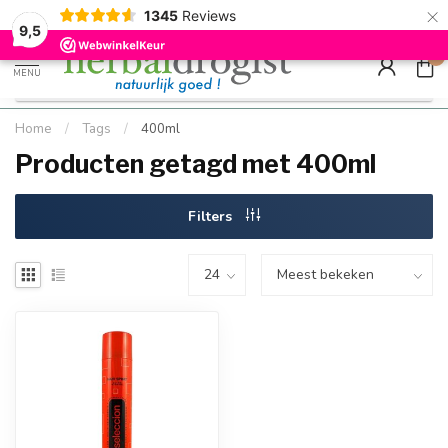
×
g
Kostenloser DE-Versand ab Mindestbestellwert |
Minimum sip
1345
Reviews
9.5
Schnell geliefert
Hızlı teslim
9,5
0
MENU
Home
/
Tags
/
400ml
Producten getagd met 400ml
Filters