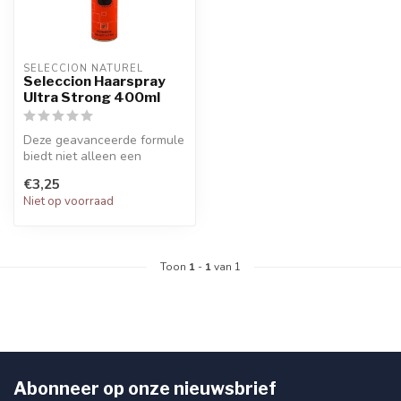
SELECCION NATUREL
Seleccion Haarspray
Ultra Strong 400ml
Deze geavanceerde formule
biedt niet alleen een
ongekende stevigheid voor
€3,25
je kap...
Niet op voorraad
Toon
1
-
1
van 1
Abonneer op onze nieuwsbrief