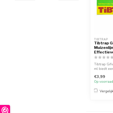
TIBTRAP
Tibtrap G
Muizenlij
Effectiev
Tibtrap Gifv
ml biedt een
€3,99
Op voorraa
Vergelij