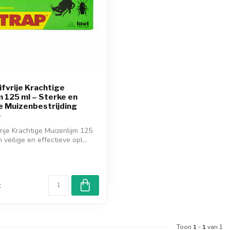
ifvrije Krachtige
m 125 ml – Sterke en
e Muizenbestrijding
rije Krachtige Muizenlijm 125
 veilige en effectieve opl...
d
k
Toon
1
-
1
van 1