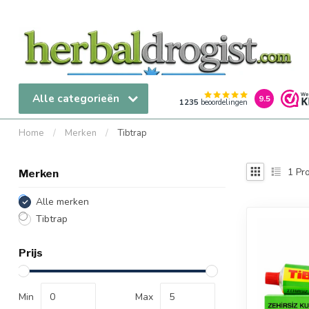
Alle categorieën
9.5
1235
beoordelingen
Home
/
Merken
/
Tibtrap
1
Pro
Merken
Alle merken
Tibtrap
Prijs
Min
Max