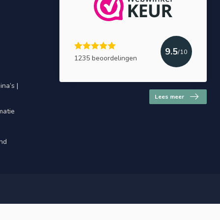
9.5
/10
1235 beoordelingen
na’s |
Lees meer
matie
and