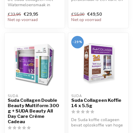
Watermeloensmaak in
klare collageendrank met
poedervorm presenteert
5500 mg ty...
€29,95
€49,50
€33,95
€55,00
collageen en pr...
Niet op voorraad
Niet op voorraad
-29%
SUDA  
SUDA  
Suda Collagen Double
Suda Collageen Koffie
Beauty Multiform 300
14 x 5.5g
g + SUDA Beauty All
Day Care Crème
De Suda koffie collageen
Cadeau
bevat oploskoffie van hoge
kwaliteit en gepatenteerd