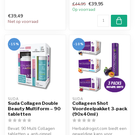
€39,95
€44,95
collageen en probiot...
Op voorraad
€39,49
Niet op voorraad
-15%
-10%
SUDA  
SUDA  
Suda Collagen Double
Collageen Shot
Beauty Multiform – 90
Voordeelpakket 3-pack
tabletten
(90x40ml )
Bevat: 90 Multi Collagen
Herbaldrogist.com biedt een
tabletten + anti-rimpel
geweldige kans voor