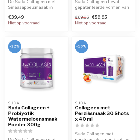
De Suda Collageen met
Suda Collageen bevat
Sinaasappelsmaaak in
gepatenteerde vormen van
poedervorm presenteert
type 1-2-3 collageen. Het
€39,49
€59,95
€69,95
collageen en p...
bevat 10...
Niet op voorraad
Niet op voorraad
-12%
-10%
SUDA  
SUDA  
Suda Collageen +
Collageen met
Probiyotik
Perziksmaak 30 Shots
Watermeloensmaak
x 40 ml
Poeder 300g
Suda Collagen met
De Suda Collageen met
perziksmaak is een kant-en-