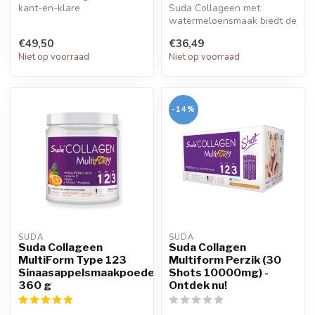
kant-en-klare
Suda Collageen met
collageendrank die 5500 mg
watermeloensmaak biedt de
collageenpepti...
beste combinatie voor
€49,50
€36,49
schoonheid e...
Niet op voorraad
Niet op voorraad
-14%
SUDA  
SUDA  
Suda Collageen
Suda Collagen
MultiForm Type 123
Multiform Perzik (30
Sinaasappelsmaakpoeder
Shots 10000mg) -
360 g
Ontdek nu!