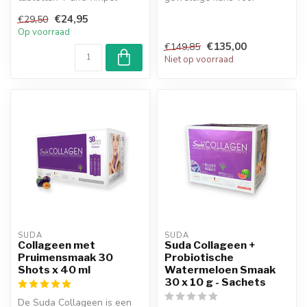
gezichtscrème. Met
gezond leven en
€24,95
€29,50
collageen ty...
schoonheid: Suda...
Op voorraad
€135,00
€149,85
Niet op voorraad
SUDA  
SUDA  
Collageen met
Suda Collageen +
Pruimensmaak 30
Probiotische
Shots x 40 ml
Watermeloen Smaak
30 x 10 g - Sachets
De Suda Collageen is een