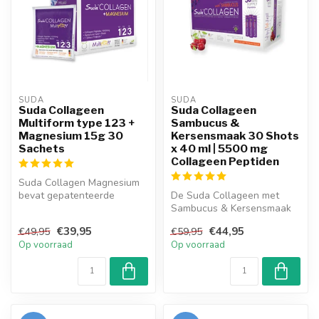
SUDA  
SUDA  
Suda Collageen
Suda Collageen
Multiform type 123 +
Sambucus &
Magnesium 15g 30
Kersensmaak 30 Shots
Sachets
x 40 ml | 5500 mg
Collageen Peptiden
Suda Collagen Magnesium
bevat gepatenteerde
De Suda Collageen met
vormen van Type 1-2-3
Sambucus & Kersensmaak
collageen en m...
is een kant-en-klare
€39,95
€44,95
€49,95
€59,95
collageendrank...
Op voorraad
Op voorraad