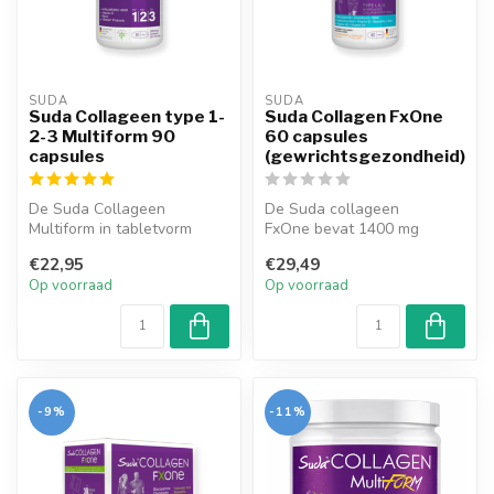
SUDA  
SUDA  
Suda Collageen type 1-
Suda Collagen FxOne
2-3 Multiform 90
60 capsules
capsules
(gewrichtsgezondheid)
De Suda Collageen
De Suda collageen
Multiform in tabletvorm
FxOne bevat 1400 mg
bevat collageen en
collageenpeptide in 1
€22,95
€29,49
probiotische micro-...
tablet. Suda Collage...
Op voorraad
Op voorraad
-9%
-11%