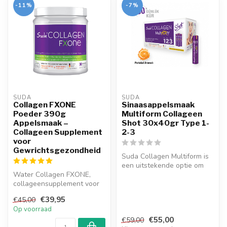
-11%
-7%
SUDA  
SUDA  
Collagen FXONE
Sinaasappelsmaak
Poeder 390g
Multiform Collageen
Appelsmaak –
Shot 30x40gr Type 1-
Collageen Supplement
2-3
voor
Gewrichtsgezondheid
Suda Collagen Multiform is
een uitstekende optie om
Water Collagen FXONE,
het collageen te leveren
collageensupplement voor
dat...
gezonde gewrichten. Bestel
€39,95
€45,00
nu wat...
Op voorraad
€55,00
€59,00