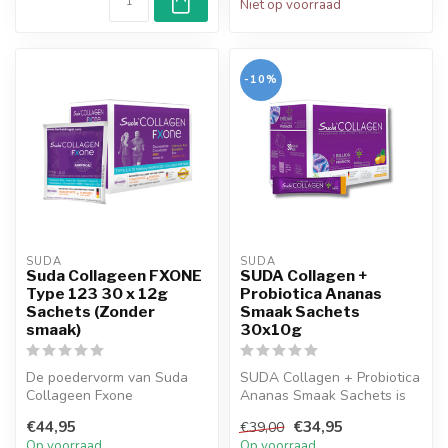
Niet op voorraad
-10%
SUDA  
SUDA  
Suda Collageen FXONE
SUDA Collagen +
Type 123 30 x 12g
Probiotica Ananas
Sachets (Zonder
Smaak Sachets
smaak)
30x10g
De poedervorm van Suda
SUDA Collagen + Probiotica
Collageen Fxone
Ananas Smaak Sachets is
presenteert type 1,2 en 3
speciaal samengesteld voor
€44,95
€34,95
€39,00
collageen. Suda...
uw...
Op voorraad
Op voorraad