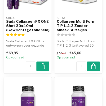
SUDA  
SUDA  
Suda Collageen FX ONE
Collageen Multi Form
Shot 30x40ml
TIP 1-2-3 Zonder
(Gewrichtsgezondheid)
smaak 30 zakjes
Suda Collagen FX ONE is
Suda Collagen Multi Form
ontworpen voor gezonde
TIP 1-2-3 Unflavored 30
gewrichten en helpt uw ​​
Sase is een unflavored
€69,95
€45,00
€55,00
gewricht...
collagee...
Op voorraad
Op voorraad