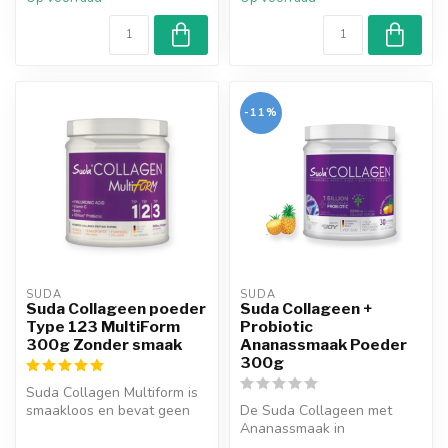
-11%
SUDA  
SUDA  
Suda Collageen poeder
Suda Collageen +
Type 123 MultiForm
Probiotic
300g Zonder smaak
Ananassmaak Poeder
300g
Suda Collagen Multiform is
smaakloos en bevat geen
De Suda Collageen met
zoetstoffen. Suda Collagen
Ananassmaak in
be...
poedervorm presenteert