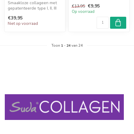
Smaakloze collageen met
Ve...
€9,95
€13,95
gepatenteerde type I, II, III
Op voorraad
peptiden, vitamine C, biot...
€39,95
Niet op voorraad
Toon
1
-
24
van 24