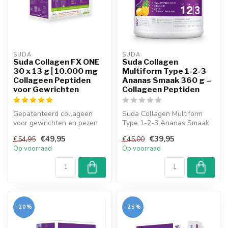
SUDA  
SUDA  
Suda Collagen FX ONE
Suda Collagen
30 x 13 g | 10.000 mg
Multiform Type 1-2-3
Collageen Peptiden
Ananas Smaak 360 g –
voor Gewrichten
Collageen Peptiden
Gepatenteerd collageen
Suda Collagen Multiform
voor gewrichten en pezen
Type 1-2-3 Ananas Smaak
Suda Collagen FXOne is
360 g is een
€49,95
€39,95
€54,95
€45,00
een produ...
voedingssupplement ...
Op voorraad
Op voorraad
-20%
-25%