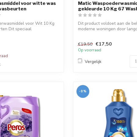
smiddel voor witte was
Matic Waspoederwasmid
wasbeurten
gekleurde 10 Kg 67 Was
erwasmiddel voor Wit 10 Kg
Dit product voldoet aan de b
ten Dit speciaal
moderne woningen door langd
de po...
gebruik...
€17,50
€19,50
Op voorraad
rraad
Vergelijk
k
-8%