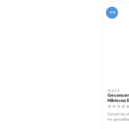
-8%
PEROS
Geconcen
Hibiscus 
Geniet bij 
en gemakkel