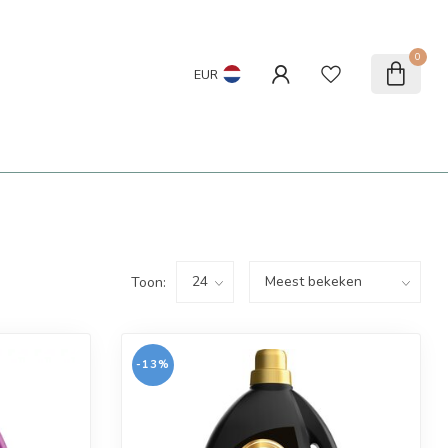
0
EUR
Toon:
-13%