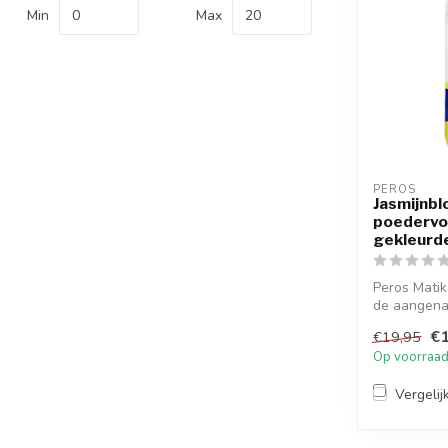
Min
Max
PEROS
Jasmijnbl
poedervor
gekleurd
Peros Matik
de aangenam
...
€1
€19,95
Op voorraa
Vergelij