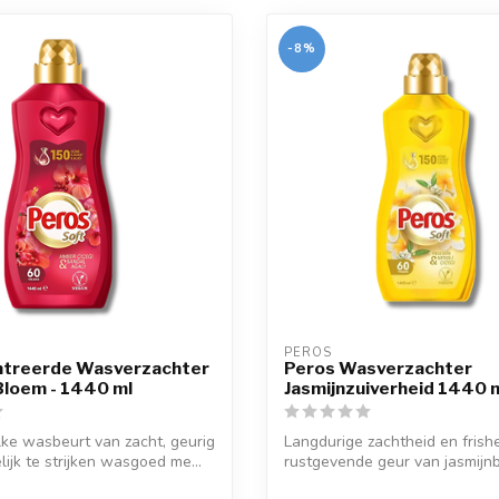
-8%
PEROS
treerde Wasverzachter
Peros Wasverzachter
Bloem - 1440 ml
Jasmijnzuiverheid 1440 
elke wasbeurt van zacht, geurig
Langdurige zachtheid en frish
ijk te strijken wasgoed me...
rustgevende geur van jasmijn