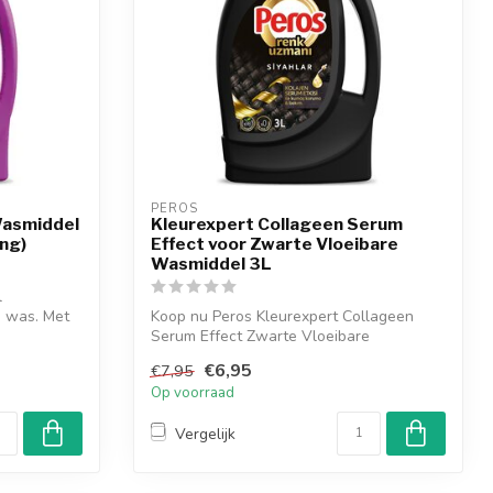
PEROS
Wasmiddel
Kleurexpert Collageen Serum
ng)
Effect voor Zwarte Vloeibare
Wasmiddel 3L
l
e was. Met
Koop nu Peros Kleurexpert Collageen
Serum Effect Zwarte Vloeibare
Wasmiddel en h...
€6,95
€7,95
Op voorraad
Vergelijk