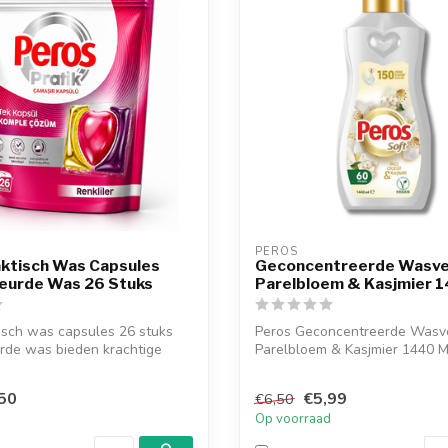
PEROS
aktisch Was Capsules
Geconcentreerde Wasve
leurde Was 26 Stuks
Parelbloem & Kasjmier 
isch was capsules 26 stuks
Peros Geconcentreerde Wasv
rde was bieden krachtige
Parelbloem & Kasjmier 1440 M
kledi...
50
€5,99
€6,50
d
Op voorraad