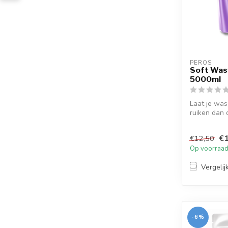
PEROS
Soft Was
5000ml
Laat je was
ruiken dan 
Lav...
€1
€12,50
Op voorraa
Vergelij
-6%