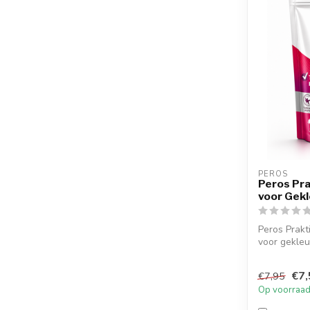
PEROS
Peros Pr
voor Gek
Peros Prakt
voor gekleu
vlekve...
€7,
€7,95
Op voorraa