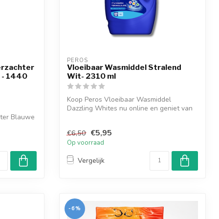
PEROS
rzachter
Vloeibaar Wasmiddel Stralend
 - 1440
Wit- 2310 ml
Koop Peros Vloeibaar Wasmiddel
Dazzling Whites nu online en geniet van
ter Blauwe
het comfo...
€5,95
€6,50
Op voorraad
Vergelijk
-6%