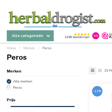
Alle categorieën
9.5
1235
beoordelingen
Home
/
Merken
/
Peros
Peros
33
P
Merken
Alle merken
Peros
-12%
Prijs