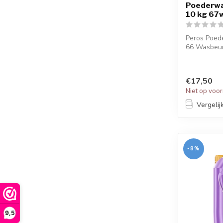
Poederwa
10 kg 67
Peros Poed
66 Wasbeur
samengestel
€17,50
Niet op voo
Vergelij
-8%
9,5