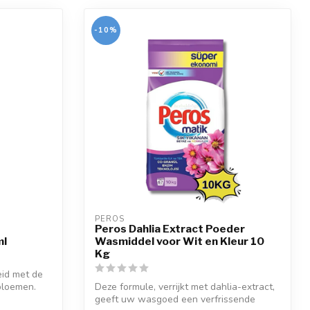
-10%
PEROS
Peros Dahlia Extract Poeder
ml
Wasmiddel voor Wit en Kleur 10
Kg
eid met de
bloemen.
Deze formule, verrijkt met dahlia-extract,
geeft uw wasgoed een verfrissende