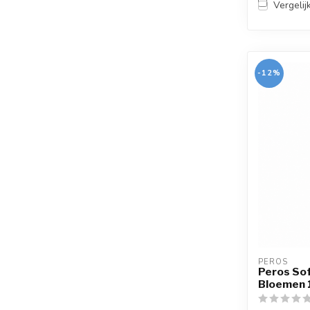
Vergelij
-12%
PEROS
Peros So
Bloemen 1