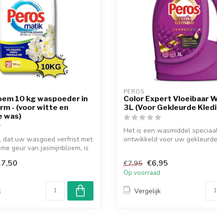
PEROS
oem 10 kg waspoeder in
Color Expert Vloeibaar 
m - (voor witte en
3L (Voor Gekleurde Kledi
e was)
Het is een wasmiddel speciaa
, dat uw wasgoed verfrist met
ontwikkeld voor uw gekleurd
e geur van jasmijnbloem, is
dit product,...
7,50
€6,95
€7,95
d
Op voorraad
k
Vergelijk