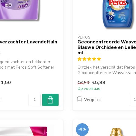
PEROS
verzachter Lavendeltuin
Geconcentreerde Wasve
Blauwe Orchidee en Lelie
ml
goed zachter en lekkerder
ooit met Peros Soft Softener
Ontdek het verschil dat Peros
Geconcentreerde Wasverzach
Orchidee en L...
1,50
€5,99
€6,50
d
Op voorraad
k
Vergelijk
-8%