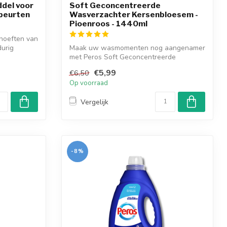
del voor
Soft Geconcentreerde
beurten
Wasverzachter Kersenbloesem -
Pioenroos - 1440ml
ehoeften van
urig
Maak uw wasmomenten nog aangenamer
met Peros Soft Geconcentreerde
Wasverzachter ...
€5,99
€6,50
Op voorraad
Vergelijk
-8%