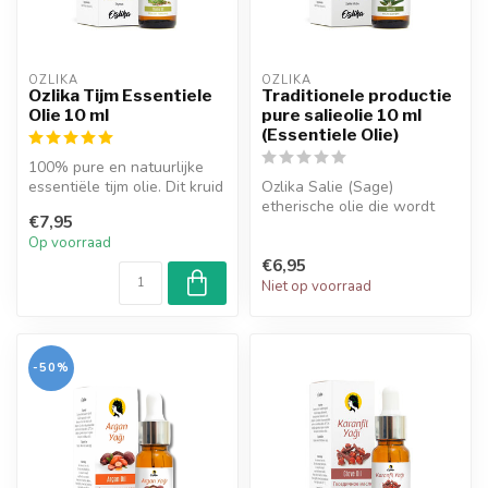
OZLIKA
OZLIKA
Ozlika Tijm Essentiele
Traditionele productie
Olie 10 ml
pure salieolie 10 ml
(Essentiele Olie)
100% pure en natuurlijke
essentiële tijm olie. Dit kruid
Ozlika Salie (Sage)
bevat van nature bestan...
etherische olie die wordt
€7,95
gewonnen uit de bladeren
Op voorraad
en toppe...
€6,95
Niet op voorraad
-50%