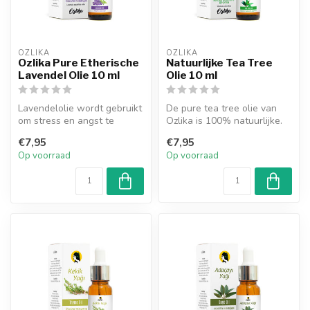
OZLIKA
OZLIKA
Ozlika Pure Etherische
Natuurlijke Tea Tree
Lavendel Olie 10 ml
Olie 10 ml
Lavendelolie wordt gebruikt
De pure tea tree olie van
om stress en angst te
Ozlika is 100% natuurlijke.
verminderen, nerveuze
De olie wordt verkregen
€7,95
€7,95
spanning...
do...
Op voorraad
Op voorraad