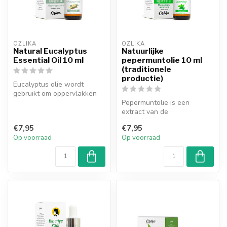
OZLIKA
OZLIKA
Natural Eucalyptus
Natuurlijke
Essential Oil 10 ml
pepermuntolie 10 ml
(traditionele
productie)
Eucalyptus olie wordt
gebruikt om oppervlakken
en lucht te reinigen en kan
Pepermuntolie is een
gevo...
extract van de
pepermuntplant. Ozlika olie
€7,95
€7,95
pepermunt zorgt ...
Op voorraad
Op voorraad