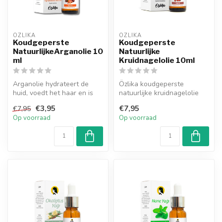
OZLIKA
OZLIKA
Koudgeperste
Koudgeperste
NatuurlijkeArganolie 10
Natuurlijke
ml
Kruidnagelolie 10ml
Arganolie hydrateert de
Özlika koudgeperste
huid, voedt het haar en is
natuurlijke kruidnagelolie
rijk aan voedingsstoffen
valt op door zijn
€3,95
€7,95
€7,95
zoal...
verschillende g...
Op voorraad
Op voorraad