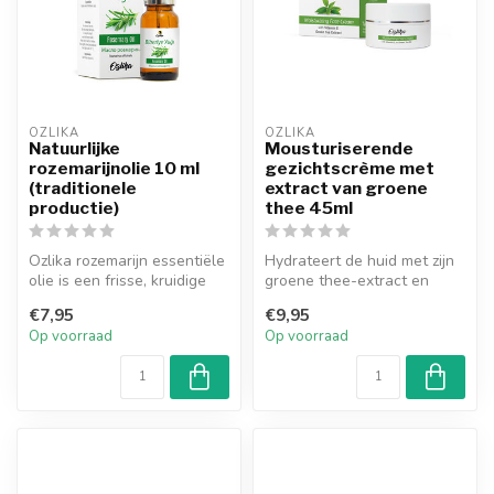
OZLIKA
OZLIKA
Natuurlijke
Mousturiserende
rozemarijnolie 10 ml
gezichtscrème met
(traditionele
extract van groene
productie)
thee 45ml
Ozlika rozemarijn essentiële
Hydrateert de huid met zijn
olie is een frisse, kruidige
groene thee-extract en
geur. Rozemarijnolie ...
vitamine E-gehalte en geeft
€7,95
€9,95
g...
Op voorraad
Op voorraad