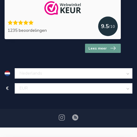
9.5
/10
1235 beoordelingen
Lees meer
€