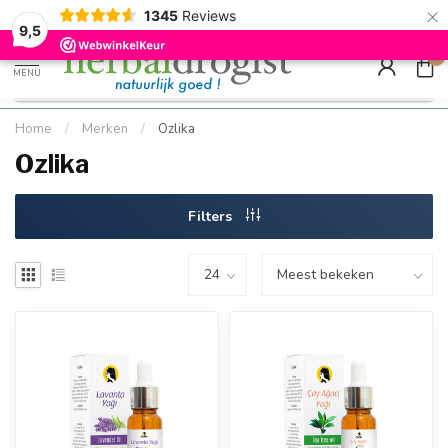
×
g
Kostenloser DE-Versand ab Mindestbestellwert |
Minimum sip
1345
Reviews
9.5
Schnell geliefert
Hızlı teslim
9,5
0
MENU
Home
/
Merken
/
Ozlika
Ozlika
Filters