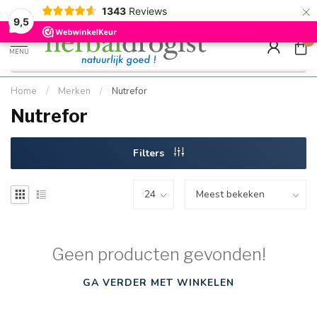
×
g
Kostenloser DE-Versand ab Mindestbestellwert |
Minimum sip
1343
Reviews
9.5
Schnell geliefert
Hızlı teslim
9,5
0
MENU
Home
/
Merken
/
Nutrefor
Nutrefor
Filters
Geen producten gevonden!
GA VERDER MET WINKELEN