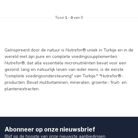
Toon
1
-
0
van 0
Geïnspireerd door de natuur is Nutrefor® uniek in Turkije en in de
wereld met zijn pure en complete voedingssupplementen.
Nutrefor®, dat alle essentiële micronutriënten bevat voor een
gezond, lang en natuurlijk leven van ieder mens, is de eerste
"complete voedingsondersteuning" van Turkije.* *Nutrefor®-
producten; Bevat multivitaminen, mineralen, groente-, fruit- en
plantenextracten.
Abonneer op onze nieuwsbrief
Blijf op de hoogte van onze nieuwste aanbiedingen