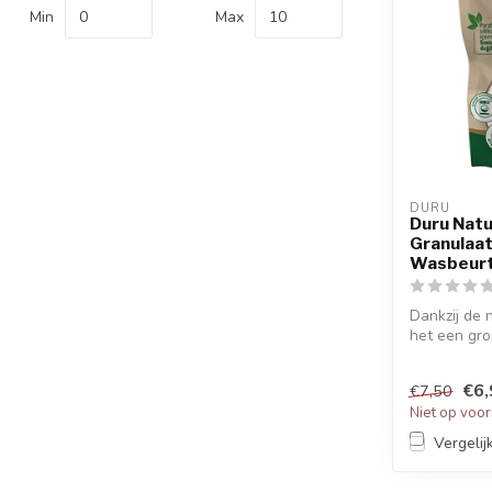
Min
Max
DURU
Duru Nat
Granulaat
Wasbeur
Dankzij de n
het een gro
€6,
€7,50
Niet op voo
Vergelij