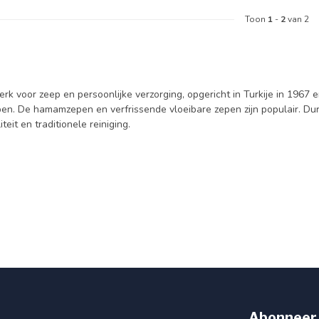
Toon
1
-
2
van 2
rk voor zeep en persoonlijke verzorging, opgericht in Turkije in 1967 
epen. De hamamzepen en verfrissende vloeibare zepen zijn populair. 
teit en traditionele reiniging.
Abonneer 