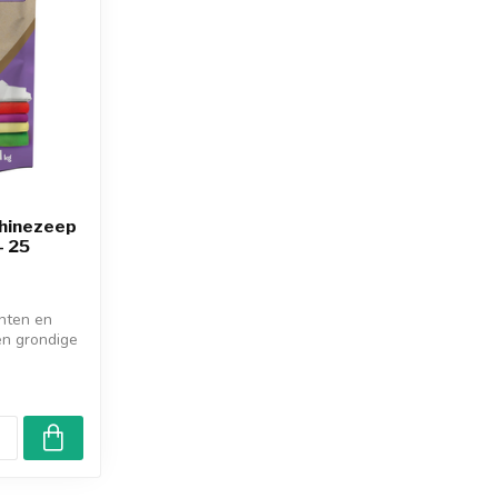
chinezeep
– 25
ënten en
en grondige