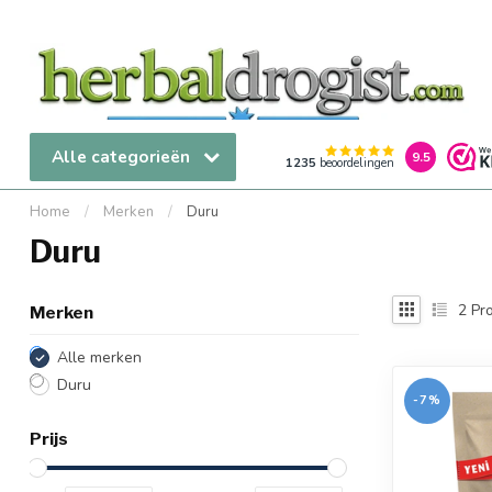
Alle categorieën
9.5
1235
beoordelingen
Home
/
Merken
/
Duru
Duru
2
Pro
Merken
Alle merken
Duru
-7%
Prijs