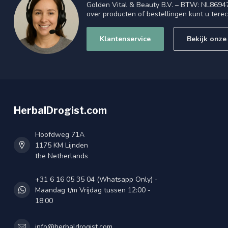
Golden Vital & Beauty B.V. – BTW: NL8694
over producten of bestellingen kunt u tere
Klantenservice
Bekijk onze
HerbalDrogist.com
Hoofdweg 71A
1175 KM Lijnden
the Netherlands
+31 6 16 05 35 04 (Whatsapp Only) -
Maandag t/m Vrijdag tussen 12:00 -
18:00
info@herbaldrogist.com