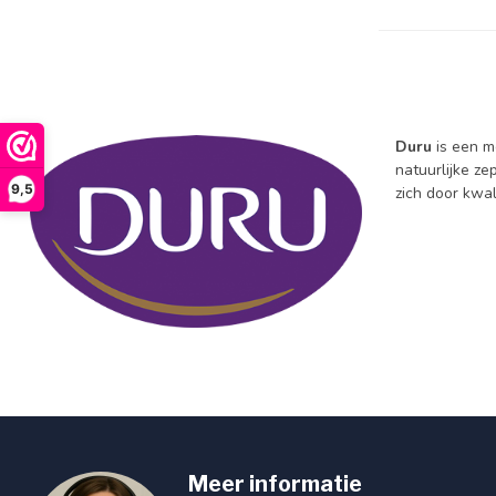
Duru
is een me
natuurlijke z
9,5
zich door kwali
Meer informatie