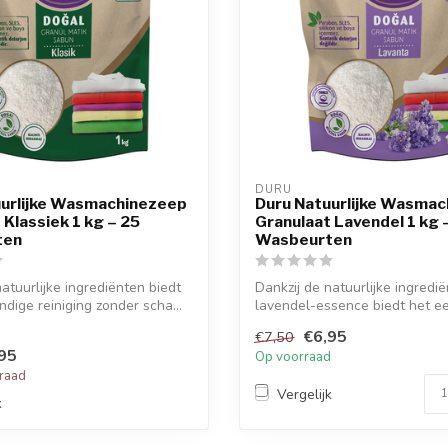
DURU
uurlijke Wasmachinezeep
Duru Natuurlijke Wasma
 Klassiek 1 kg – 25
Granulaat Lavendel 1 kg 
ten
Wasbeurten
atuurlijke ingrediënten biedt
Dankzij de natuurlijke ingredi
ndige reiniging zonder scha...
lavendel-essence biedt het e
r...
€6,95
€7,50
95
Op voorraad
rraad
Vergelijk
k