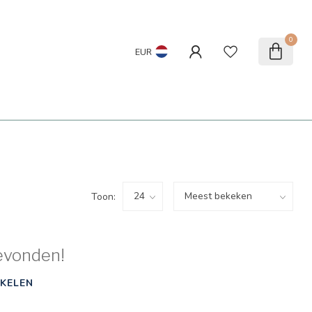
0
EUR
Toon:
evonden!
KELEN