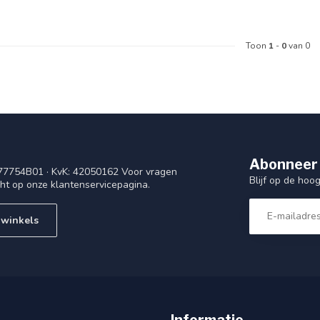
Toon
1
-
0
van 0
Abonneer 
77754B01 · KvK: 42050162 Voor vragen
Blijf op de ho
cht op onze klantenservicepagina.
 winkels