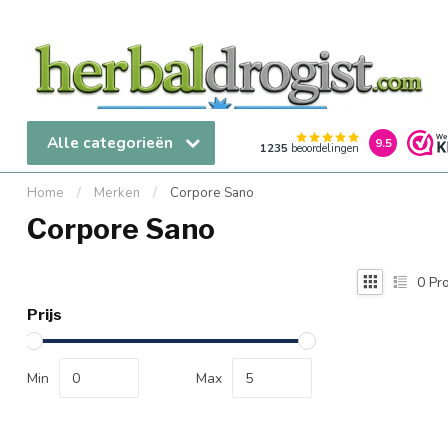
Alle categorieën
9.5
1235
beoordelingen
Home
/
Merken
/
Corpore Sano
Corpore Sano
0
Pro
Prijs
Min
Max