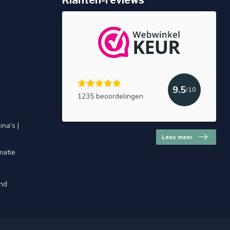
Klanten-reviews
9.5
/10
1235 beoordelingen
na’s |
Lees meer
matie
and