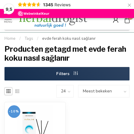
×
g
Kostenloser DE-Versand ab Mindestbestellwert |
Minimum sip
1345
Reviews
9.5
Schnell geliefert
Hızlı teslim
9,5
0
MENU
Home
/
Tags
/
evde ferah koku nasıl sağlanır
Producten getagd met evde ferah
koku nasıl sağlanır
Filters
-10%