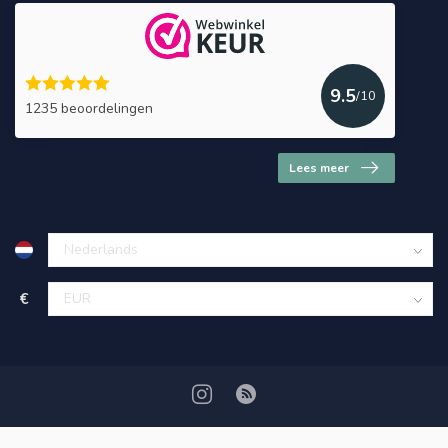
9.5
/10
1235 beoordelingen
Lees meer
€