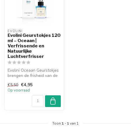
EVOLINI
Evolini Geurstokjes 120
ml – Oceaan |
Verfrissende en
Natuurlijke
Luchtverfrisser
Evolini Oceaan Geurstokjes
brengen de frisheid van de
zee in huis. Dankzij de na...
€4,95
€5,50
Op voorraad
Toon
1
-
1
van 1