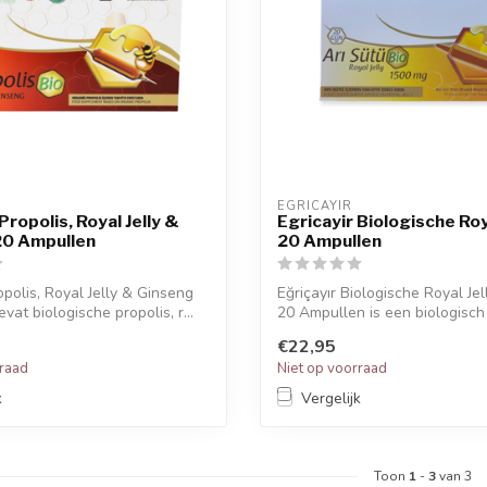
EGRICAYIR
Propolis, Royal Jelly &
Egricayir Biologische Roy
20 Ampullen
20 Ampullen
opolis, Royal Jelly & Ginseng
Eğriçayır Biologische Royal Jel
at biologische propolis, r...
20 Ampullen is een biologisch
voedingssuppleme...
€22,95
rraad
Niet op voorraad
k
Vergelijk
Toon
1
-
3
van 3