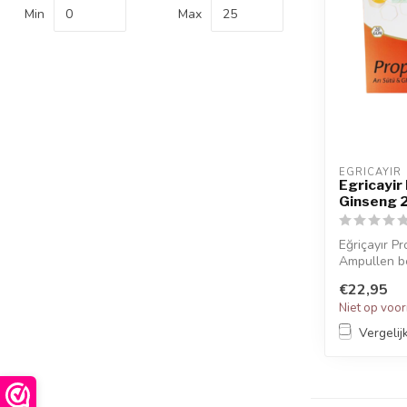
Min
Max
EGRICAYIR
Egricayir 
Ginseng 
Eğriçayır Pr
Ampullen bev
€22,95
Niet op voo
Vergelij