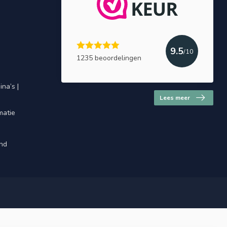
9.5
/10
1235 beoordelingen
na’s |
Lees meer
matie
and