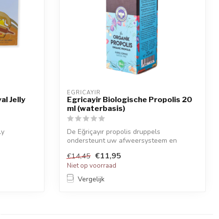
EGRICAYIR
al Jelly
Egricayir Biologische Propolis 20
ml (waterbasis)
ly
De Eğriçayır propolis druppels
ondersteunt uw afweersysteem en
vermindert vermoe...
€11,95
€14,45
Niet op voorraad
Vergelijk