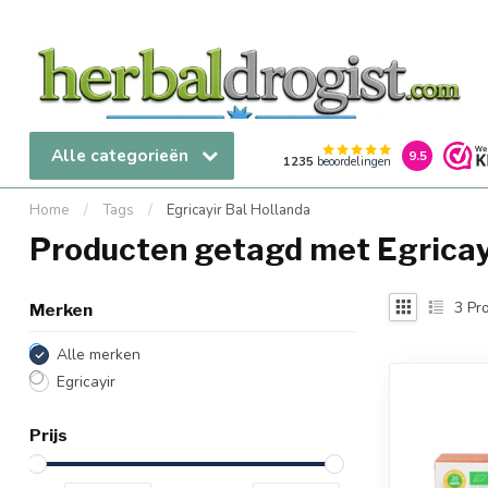
Alle categorieën
9.5
1235
beoordelingen
Home
/
Tags
/
Egricayir Bal Hollanda
Producten getagd met Egricay
3
Pro
Merken
Alle merken
Egricayir
Prijs