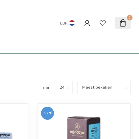
0
EUR
Toon:
-17%