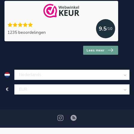
9.5
/10
1235 beoordelingen
Lees meer
€