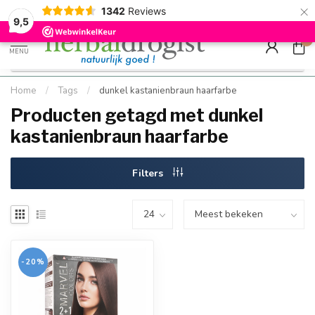
×
g
Kostenloser DE-Versand ab Mindestbestellwert |
Minimum sip
1342
Reviews
9.5
Schnell geliefert
Hızlı teslim
9,5
0
MENU
Home
/
Tags
/
dunkel kastanienbraun haarfarbe
Producten getagd met dunkel
kastanienbraun haarfarbe
Filters
-20%