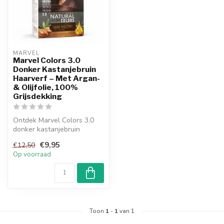
MARVEL  
Marvel Colors 3.0
Donker Kastanjebruin
Haarverf – Met Argan-
& Olijfolie, 100%
Grijsdekking
Ontdek Marvel Colors 3.0
donker kastanjebruin
haarverf voor een
€9,95
€12,50
natuurlijke, int...
Op voorraad
Toon
1
-
1
van 1